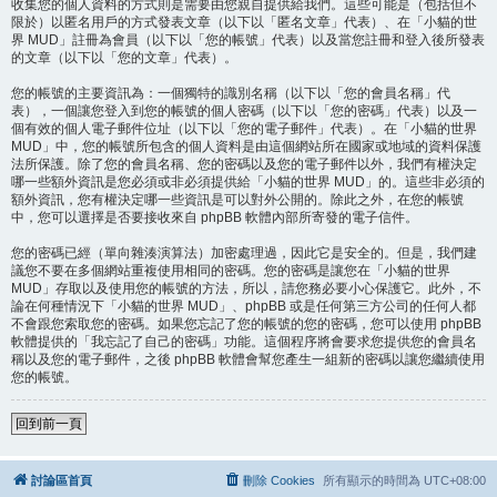
收集您的個人資料的方式則是需要由您親自提供給我們。這些可能是（包括但不
限於）以匿名用戶的方式發表文章（以下以「匿名文章」代表）、在「小貓的世
界 MUD」註冊為會員（以下以「您的帳號」代表）以及當您註冊和登入後所發表
的文章（以下以「您的文章」代表）。
您的帳號的主要資訊為：一個獨特的識別名稱（以下以「您的會員名稱」代
表），一個讓您登入到您的帳號的個人密碼（以下以「您的密碼」代表）以及一
個有效的個人電子郵件位址（以下以「您的電子郵件」代表）。在「小貓的世界
MUD」中，您的帳號所包含的個人資料是由這個網站所在國家或地域的資料保護
法所保護。除了您的會員名稱、您的密碼以及您的電子郵件以外，我們有權決定
哪一些額外資訊是您必須或非必須提供給「小貓的世界 MUD」的。這些非必須的
額外資訊，您有權決定哪一些資訊是可以對外公開的。除此之外，在您的帳號
中，您可以選擇是否要接收來自 phpBB 軟體內部所寄發的電子信件。
您的密碼已經（單向雜湊演算法）加密處理過，因此它是安全的。但是，我們建
議您不要在多個網站重複使用相同的密碼。您的密碼是讓您在「小貓的世界
MUD」存取以及使用您的帳號的方法，所以，請您務必要小心保護它。此外，不
論在何種情況下「小貓的世界 MUD」、phpBB 或是任何第三方公司的任何人都
不會跟您索取您的密碼。如果您忘記了您的帳號的您的密碼，您可以使用 phpBB
軟體提供的「我忘記了自己的密碼」功能。這個程序將會要求您提供您的會員名
稱以及您的電子郵件，之後 phpBB 軟體會幫您產生一組新的密碼以讓您繼續使用
您的帳號。
回到前一頁
討論區首頁
刪除 Cookies
所有顯示的時間為
UTC+08:00