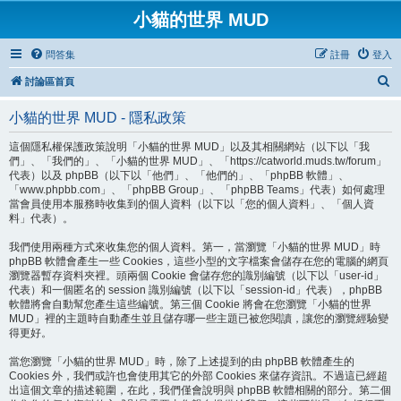
小貓的世界 MUD
問答集
註冊
登入
搜
討論區首頁
尋
小貓的世界 MUD - 隱私政策
這個隱私權保護政策說明「小貓的世界 MUD」以及其相關網站（以下以「我
們」、「我們的」、「小貓的世界 MUD」、「https://catworld.muds.tw/forum」
代表）以及 phpBB（以下以「他們」、「他們的」、「phpBB 軟體」、
「www.phpbb.com」、「phpBB Group」、「phpBB Teams」代表）如何處理
當會員使用本服務時收集到的個人資料（以下以「您的個人資料」、「個人資
料」代表）。
我們使用兩種方式來收集您的個人資料。第一，當瀏覽「小貓的世界 MUD」時
phpBB 軟體會產生一些 Cookies，這些小型的文字檔案會儲存在您的電腦的網頁
瀏覽器暫存資料夾裡。頭兩個 Cookie 會儲存您的識別編號（以下以「user-id」
代表）和一個匿名的 session 識別編號（以下以「session-id」代表），phpBB
軟體將會自動幫您產生這些編號。第三個 Cookie 將會在您瀏覽「小貓的世界
MUD」裡的主題時自動產生並且儲存哪一些主題已被您閱讀，讓您的瀏覽經驗變
得更好。
當您瀏覽「小貓的世界 MUD」時，除了上述提到的由 phpBB 軟體產生的
Cookies 外，我們或許也會使用其它的外部 Cookies 來儲存資訊。不過這已經超
出這個文章的描述範圍，在此，我們僅會說明與 phpBB 軟體相關的部分。第二個