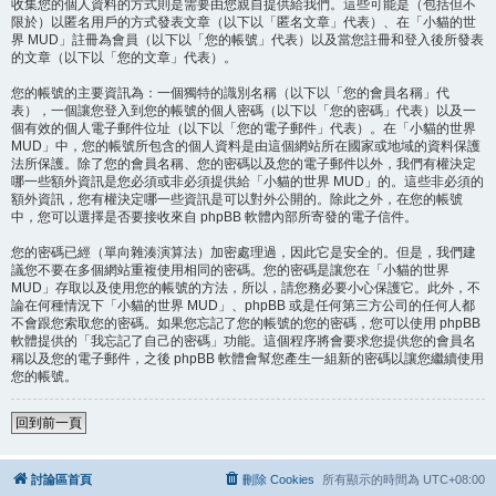
收集您的個人資料的方式則是需要由您親自提供給我們。這些可能是（包括但不
限於）以匿名用戶的方式發表文章（以下以「匿名文章」代表）、在「小貓的世
界 MUD」註冊為會員（以下以「您的帳號」代表）以及當您註冊和登入後所發表
的文章（以下以「您的文章」代表）。
您的帳號的主要資訊為：一個獨特的識別名稱（以下以「您的會員名稱」代
表），一個讓您登入到您的帳號的個人密碼（以下以「您的密碼」代表）以及一
個有效的個人電子郵件位址（以下以「您的電子郵件」代表）。在「小貓的世界
MUD」中，您的帳號所包含的個人資料是由這個網站所在國家或地域的資料保護
法所保護。除了您的會員名稱、您的密碼以及您的電子郵件以外，我們有權決定
哪一些額外資訊是您必須或非必須提供給「小貓的世界 MUD」的。這些非必須的
額外資訊，您有權決定哪一些資訊是可以對外公開的。除此之外，在您的帳號
中，您可以選擇是否要接收來自 phpBB 軟體內部所寄發的電子信件。
您的密碼已經（單向雜湊演算法）加密處理過，因此它是安全的。但是，我們建
議您不要在多個網站重複使用相同的密碼。您的密碼是讓您在「小貓的世界
MUD」存取以及使用您的帳號的方法，所以，請您務必要小心保護它。此外，不
論在何種情況下「小貓的世界 MUD」、phpBB 或是任何第三方公司的任何人都
不會跟您索取您的密碼。如果您忘記了您的帳號的您的密碼，您可以使用 phpBB
軟體提供的「我忘記了自己的密碼」功能。這個程序將會要求您提供您的會員名
稱以及您的電子郵件，之後 phpBB 軟體會幫您產生一組新的密碼以讓您繼續使用
您的帳號。
回到前一頁
討論區首頁
刪除 Cookies
所有顯示的時間為
UTC+08:00