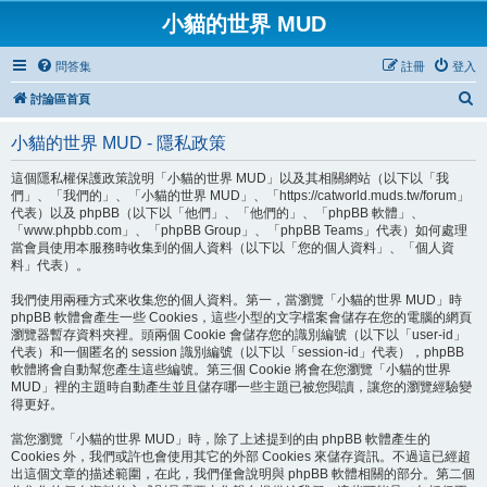
小貓的世界 MUD
問答集
註冊
登入
搜
討論區首頁
尋
小貓的世界 MUD - 隱私政策
這個隱私權保護政策說明「小貓的世界 MUD」以及其相關網站（以下以「我
們」、「我們的」、「小貓的世界 MUD」、「https://catworld.muds.tw/forum」
代表）以及 phpBB（以下以「他們」、「他們的」、「phpBB 軟體」、
「www.phpbb.com」、「phpBB Group」、「phpBB Teams」代表）如何處理
當會員使用本服務時收集到的個人資料（以下以「您的個人資料」、「個人資
料」代表）。
我們使用兩種方式來收集您的個人資料。第一，當瀏覽「小貓的世界 MUD」時
phpBB 軟體會產生一些 Cookies，這些小型的文字檔案會儲存在您的電腦的網頁
瀏覽器暫存資料夾裡。頭兩個 Cookie 會儲存您的識別編號（以下以「user-id」
代表）和一個匿名的 session 識別編號（以下以「session-id」代表），phpBB
軟體將會自動幫您產生這些編號。第三個 Cookie 將會在您瀏覽「小貓的世界
MUD」裡的主題時自動產生並且儲存哪一些主題已被您閱讀，讓您的瀏覽經驗變
得更好。
當您瀏覽「小貓的世界 MUD」時，除了上述提到的由 phpBB 軟體產生的
Cookies 外，我們或許也會使用其它的外部 Cookies 來儲存資訊。不過這已經超
出這個文章的描述範圍，在此，我們僅會說明與 phpBB 軟體相關的部分。第二個