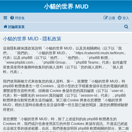
小貓的世界 MUD
問答集
註冊
登入
搜
討論區首頁
尋
小貓的世界 MUD - 隱私政策
這個隱私權保護政策說明「小貓的世界 MUD」以及其相關網站（以下以「我
們」、「我們的」、「小貓的世界 MUD」、「https://catworld.muds.tw/forum」
代表）以及 phpBB（以下以「他們」、「他們的」、「phpBB 軟體」、
「www.phpbb.com」、「phpBB Group」、「phpBB Teams」代表）如何處理
當會員使用本服務時收集到的個人資料（以下以「您的個人資料」、「個人資
料」代表）。
我們使用兩種方式來收集您的個人資料。第一，當瀏覽「小貓的世界 MUD」時
phpBB 軟體會產生一些 Cookies，這些小型的文字檔案會儲存在您的電腦的網頁
瀏覽器暫存資料夾裡。頭兩個 Cookie 會儲存您的識別編號（以下以「user-id」
代表）和一個匿名的 session 識別編號（以下以「session-id」代表），phpBB
軟體將會自動幫您產生這些編號。第三個 Cookie 將會在您瀏覽「小貓的世界
MUD」裡的主題時自動產生並且儲存哪一些主題已被您閱讀，讓您的瀏覽經驗變
得更好。
當您瀏覽「小貓的世界 MUD」時，除了上述提到的由 phpBB 軟體產生的
Cookies 外，我們或許也會使用其它的外部 Cookies 來儲存資訊。不過這已經超
出這個文章的描述範圍，在此，我們僅會說明與 phpBB 軟體相關的部分。第二個