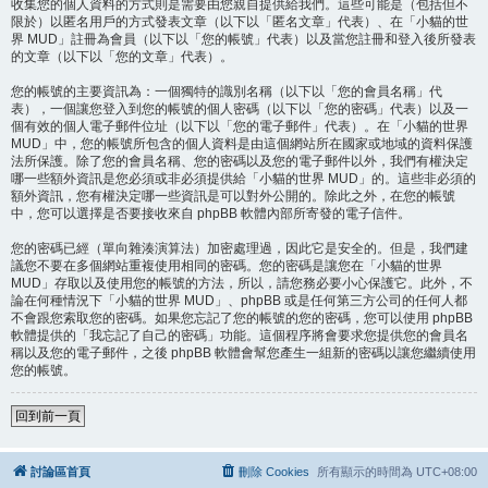
收集您的個人資料的方式則是需要由您親自提供給我們。這些可能是（包括但不
限於）以匿名用戶的方式發表文章（以下以「匿名文章」代表）、在「小貓的世
界 MUD」註冊為會員（以下以「您的帳號」代表）以及當您註冊和登入後所發表
的文章（以下以「您的文章」代表）。
您的帳號的主要資訊為：一個獨特的識別名稱（以下以「您的會員名稱」代
表），一個讓您登入到您的帳號的個人密碼（以下以「您的密碼」代表）以及一
個有效的個人電子郵件位址（以下以「您的電子郵件」代表）。在「小貓的世界
MUD」中，您的帳號所包含的個人資料是由這個網站所在國家或地域的資料保護
法所保護。除了您的會員名稱、您的密碼以及您的電子郵件以外，我們有權決定
哪一些額外資訊是您必須或非必須提供給「小貓的世界 MUD」的。這些非必須的
額外資訊，您有權決定哪一些資訊是可以對外公開的。除此之外，在您的帳號
中，您可以選擇是否要接收來自 phpBB 軟體內部所寄發的電子信件。
您的密碼已經（單向雜湊演算法）加密處理過，因此它是安全的。但是，我們建
議您不要在多個網站重複使用相同的密碼。您的密碼是讓您在「小貓的世界
MUD」存取以及使用您的帳號的方法，所以，請您務必要小心保護它。此外，不
論在何種情況下「小貓的世界 MUD」、phpBB 或是任何第三方公司的任何人都
不會跟您索取您的密碼。如果您忘記了您的帳號的您的密碼，您可以使用 phpBB
軟體提供的「我忘記了自己的密碼」功能。這個程序將會要求您提供您的會員名
稱以及您的電子郵件，之後 phpBB 軟體會幫您產生一組新的密碼以讓您繼續使用
您的帳號。
回到前一頁
討論區首頁
刪除 Cookies
所有顯示的時間為
UTC+08:00