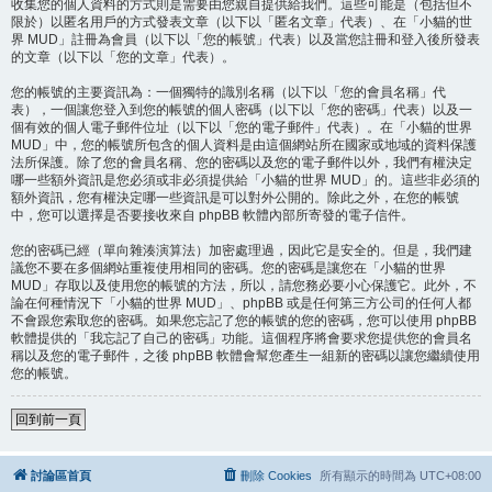
收集您的個人資料的方式則是需要由您親自提供給我們。這些可能是（包括但不
限於）以匿名用戶的方式發表文章（以下以「匿名文章」代表）、在「小貓的世
界 MUD」註冊為會員（以下以「您的帳號」代表）以及當您註冊和登入後所發表
的文章（以下以「您的文章」代表）。
您的帳號的主要資訊為：一個獨特的識別名稱（以下以「您的會員名稱」代
表），一個讓您登入到您的帳號的個人密碼（以下以「您的密碼」代表）以及一
個有效的個人電子郵件位址（以下以「您的電子郵件」代表）。在「小貓的世界
MUD」中，您的帳號所包含的個人資料是由這個網站所在國家或地域的資料保護
法所保護。除了您的會員名稱、您的密碼以及您的電子郵件以外，我們有權決定
哪一些額外資訊是您必須或非必須提供給「小貓的世界 MUD」的。這些非必須的
額外資訊，您有權決定哪一些資訊是可以對外公開的。除此之外，在您的帳號
中，您可以選擇是否要接收來自 phpBB 軟體內部所寄發的電子信件。
您的密碼已經（單向雜湊演算法）加密處理過，因此它是安全的。但是，我們建
議您不要在多個網站重複使用相同的密碼。您的密碼是讓您在「小貓的世界
MUD」存取以及使用您的帳號的方法，所以，請您務必要小心保護它。此外，不
論在何種情況下「小貓的世界 MUD」、phpBB 或是任何第三方公司的任何人都
不會跟您索取您的密碼。如果您忘記了您的帳號的您的密碼，您可以使用 phpBB
軟體提供的「我忘記了自己的密碼」功能。這個程序將會要求您提供您的會員名
稱以及您的電子郵件，之後 phpBB 軟體會幫您產生一組新的密碼以讓您繼續使用
您的帳號。
回到前一頁
討論區首頁
刪除 Cookies
所有顯示的時間為
UTC+08:00