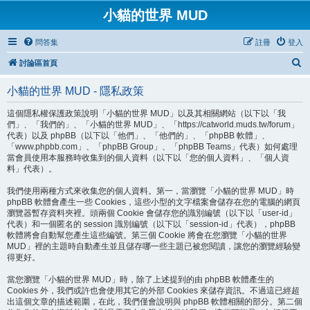
小貓的世界 MUD
問答集
註冊
登入
搜
討論區首頁
尋
小貓的世界 MUD - 隱私政策
這個隱私權保護政策說明「小貓的世界 MUD」以及其相關網站（以下以「我
們」、「我們的」、「小貓的世界 MUD」、「https://catworld.muds.tw/forum」
代表）以及 phpBB（以下以「他們」、「他們的」、「phpBB 軟體」、
「www.phpbb.com」、「phpBB Group」、「phpBB Teams」代表）如何處理
當會員使用本服務時收集到的個人資料（以下以「您的個人資料」、「個人資
料」代表）。
我們使用兩種方式來收集您的個人資料。第一，當瀏覽「小貓的世界 MUD」時
phpBB 軟體會產生一些 Cookies，這些小型的文字檔案會儲存在您的電腦的網頁
瀏覽器暫存資料夾裡。頭兩個 Cookie 會儲存您的識別編號（以下以「user-id」
代表）和一個匿名的 session 識別編號（以下以「session-id」代表），phpBB
軟體將會自動幫您產生這些編號。第三個 Cookie 將會在您瀏覽「小貓的世界
MUD」裡的主題時自動產生並且儲存哪一些主題已被您閱讀，讓您的瀏覽經驗變
得更好。
當您瀏覽「小貓的世界 MUD」時，除了上述提到的由 phpBB 軟體產生的
Cookies 外，我們或許也會使用其它的外部 Cookies 來儲存資訊。不過這已經超
出這個文章的描述範圍，在此，我們僅會說明與 phpBB 軟體相關的部分。第二個