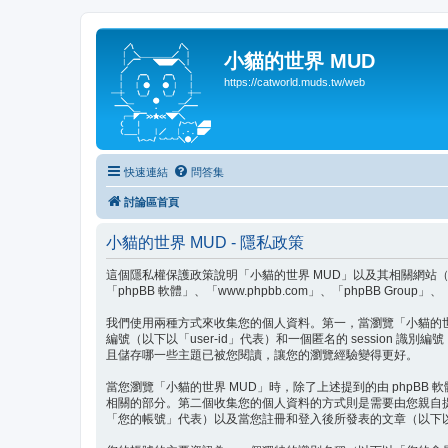
小貓的世界 MUD
https://catworld.muds.tw/web
快速連結
問答集
討論區首頁
小貓的世界 MUD - 隱私政策
這個隱私權保護政策說明「小貓的世界 MUD」以及其相關網站（以下以「我
「phpBB 軟體」、「www.phpbb.com」、「phpBB 
我們使用兩種方式來收集您的個人資料。第一，當瀏覽「小貓的世界 M
編號（以下以「user-id」代表）和一個匿名的 session 識別
且儲存哪一些主題已被您閱讀，讓您的瀏覽經驗變得更好。
當您瀏覽「小貓的世界 MUD」時，除了上述提到的由 phpBB 軟
相關的部分。第二個收集您的個人資料的方式則是需要由您親自
「您的帳號」代表）以及當您註冊和登入後所發表的文章（以下