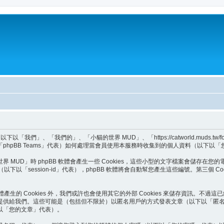
們」、「我們的」、「小貓的世界 MUD」、「https://catworld.muds.tw
Group」、「phpBB Teams」代表）如何處理當會員使用本服務時收集到的個人資料（
UD」時 phpBB 軟體會產生一些 Cookies，這些小型的文字檔案會儲存在您的電
編號（以下以「session-id」代表），phpBB 軟體將會自動幫您產生這些編號。第三個
體產生的 Cookies 外，我們或許也會使用其它的外部 Cookies 來儲存資訊。不過
提供給我們。這些可能是（包括但不限於）以匿名用戶的方式發表文章（以下以「匿名
以「您的文章」代表）。