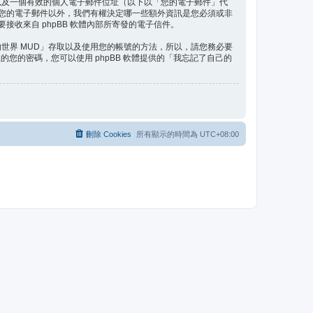
以及一個有效的個人電子郵件位址（以下以「您的電子郵件」代
及您的電子郵件以外，我們有權決定哪一些額外資訊是您必須或非
收來自 phpBB 軟體內部所寄發的電子信件。
世界 MUD」存取以及使用您的帳號的方法，所以，請您務必要
您的密碼，您可以使用 phpBB 軟體提供的「我忘記了自己的
刪除 Cookies
所有顯示的時間為
UTC+08:00