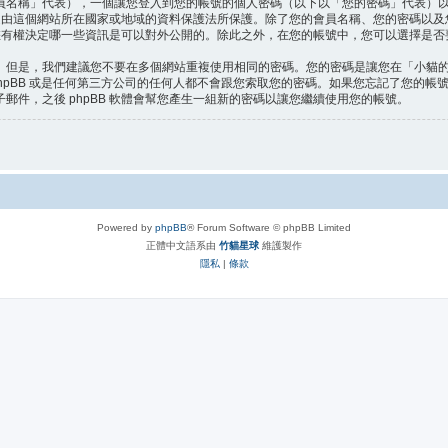
員名稱」代表），一個讓您登入到您的帳號的個人密碼（以下以「您的密碼」代表）
料是由這個網站所在國家或地域的資料保護法所保護。除了您的會員名稱、您的密碼以
有權決定哪一些資訊是可以對外公開的。除此之外，在您的帳號中，您可以選擇是否要接
。但是，我們建議您不要在多個網站重複使用相同的密碼。您的密碼是讓您在「小貓的
hpBB 或是任何第三方公司的任何人都不會跟您索取您的密碼。如果您忘記了您的帳號的
件，之後 phpBB 軟體會幫您產生一組新的密碼以讓您繼續使用您的帳號。
Powered by
phpBB
® Forum Software © phpBB Limited
正體中文語系由
竹貓星球
維護製作
隱私
|
條款