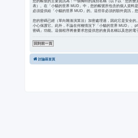
您的帳號的主要資訊為：一個獨特的識別名稱（以下以「您的會
表）。在「小貓的世界 MUD」中，您的帳號所包含的個人資
必須提供給「小貓的世界 MUD」的。這些非必須的額外資訊，您
您的密碼已經（單向雜湊演算法）加密處理過，因此它是安全的
小心保護它。此外，不論在何種情況下「小貓的世界 MUD」、p
密碼」功能。這個程序將會要求您提供您的會員名稱以及您的電子郵
回到前一頁
討論區首頁