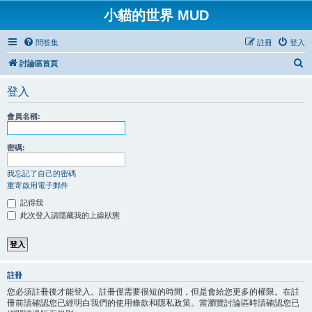
小貓的世界 MUD
問答集
註冊
登入
搜
討論區首頁
尋
登入
會員名稱:
密碼:
我忘記了自己的密碼
重寄啟用電子郵件
記得我
此次登入請隱藏我的上線狀態
註冊
您必須註冊後才能登入。註冊僅需要很短的時間，但是會給您更多的權限。在註
冊前請確認您已經明白我們的使用條款和隱私政策。當瀏覽討論區時請確認您已