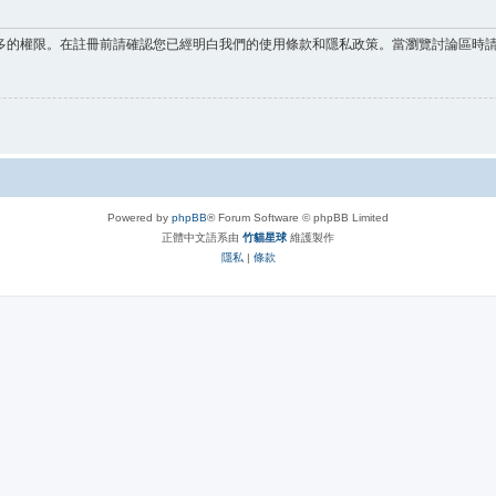
多的權限。在註冊前請確認您已經明白我們的使用條款和隱私政策。當瀏覽討論區時
Powered by
phpBB
® Forum Software © phpBB Limited
正體中文語系由
竹貓星球
維護製作
隱私
|
條款