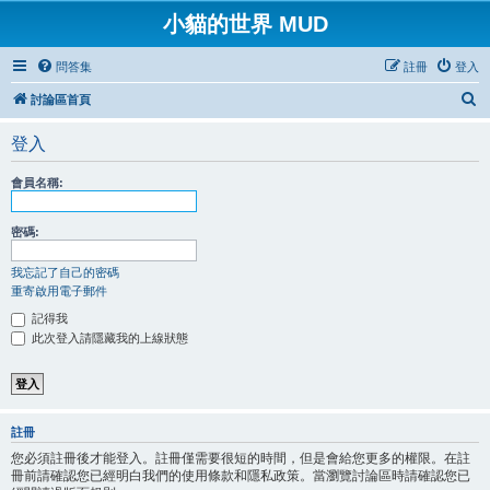
小貓的世界 MUD
問答集
註冊
登入
搜
討論區首頁
尋
登入
會員名稱:
密碼:
我忘記了自己的密碼
重寄啟用電子郵件
記得我
此次登入請隱藏我的上線狀態
註冊
您必須註冊後才能登入。註冊僅需要很短的時間，但是會給您更多的權限。在註
冊前請確認您已經明白我們的使用條款和隱私政策。當瀏覽討論區時請確認您已