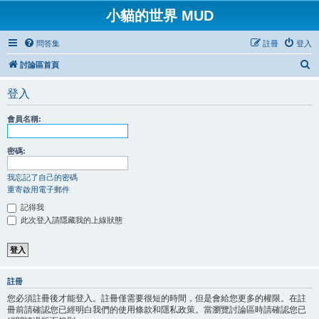
小貓的世界 MUD
問答集
註冊
登入
搜
討論區首頁
尋
登入
會員名稱:
密碼:
我忘記了自己的密碼
重寄啟用電子郵件
記得我
此次登入請隱藏我的上線狀態
註冊
您必須註冊後才能登入。註冊僅需要很短的時間，但是會給您更多的權限。在註
冊前請確認您已經明白我們的使用條款和隱私政策。當瀏覽討論區時請確認您已