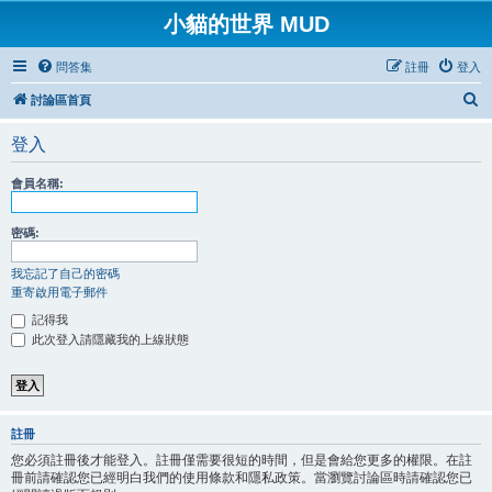
小貓的世界 MUD
問答集
註冊
登入
搜
討論區首頁
尋
登入
會員名稱:
密碼:
我忘記了自己的密碼
重寄啟用電子郵件
記得我
此次登入請隱藏我的上線狀態
註冊
您必須註冊後才能登入。註冊僅需要很短的時間，但是會給您更多的權限。在註
冊前請確認您已經明白我們的使用條款和隱私政策。當瀏覽討論區時請確認您已