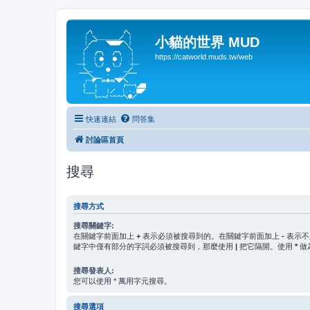
小貓的世界 MUD
https://catworld.muds.tw/web
快速連結
問答集
討論區首頁
搜尋
搜尋方式
搜尋關鍵字:
在關鍵字前面加上
+
表示必須被搜尋到的。在關鍵字前面加上
-
表示不
鍵字中僅有部分的字詞必須被搜尋到，那麼使用
|
把它隔開。使用
*
做
搜尋發表人:
您可以使用 * 萬用字元搜尋。
搜尋選項