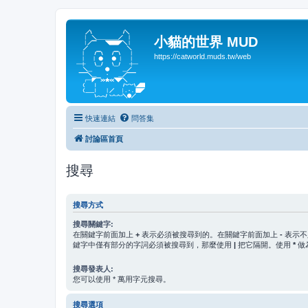
小貓的世界 MUD
https://catworld.muds.tw/web
快速連結
問答集
討論區首頁
搜尋
搜尋方式
搜尋關鍵字:
在關鍵字前面加上
+
表示必須被搜尋到的。在關鍵字前面加上
-
表示不
鍵字中僅有部分的字詞必須被搜尋到，那麼使用
|
把它隔開。使用
*
做
搜尋發表人:
您可以使用 * 萬用字元搜尋。
搜尋選項