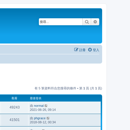
搜尋
進階搜尋
註冊
登入
有 5 筆資料符合您搜尋的條件 • 第
1
頁 (共
1
頁)
觀看
最後發表
由
normal
49243
2021-06-26, 09:14
由
phgrace
41501
2018-08-12, 00:34