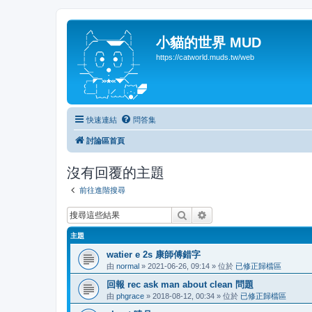
小貓的世界 MUD
https://catworld.muds.tw/web
快速連結
問答集
討論區首頁
沒有回覆的主題
前往進階搜尋
搜尋
進階搜尋
主題
watier e 2s 康師傅錯字
由
normal
» 2021-06-26, 09:14 » 位於
已修正歸檔區
回報 rec ask man about clean 問題
由
phgrace
» 2018-08-12, 00:34 » 位於
已修正歸檔區