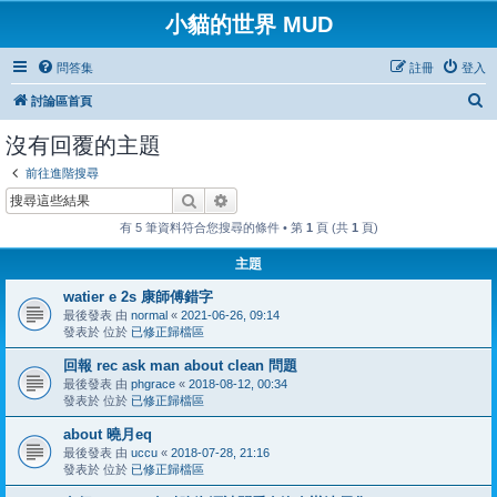
小貓的世界 MUD
問答集
註冊
登入
搜
討論區首頁
尋
沒有回覆的主題
前往進階搜尋
搜尋
進階搜尋
有 5 筆資料符合您搜尋的條件 • 第
1
頁 (共
1
頁)
主題
watier e 2s 康師傅錯字
最後發表 由
normal
«
2021-06-26, 09:14
發表於 位於
已修正歸檔區
回報 rec ask man about clean 問題
最後發表 由
phgrace
«
2018-08-12, 00:34
發表於 位於
已修正歸檔區
about 曉月eq
最後發表 由
uccu
«
2018-07-28, 21:16
發表於 位於
已修正歸檔區