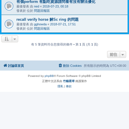
有個perform 有點吃資源請問看有沒有辦法優化
最後發表 由
ned
«
2018-07-23, 00:18
發表於 位於
問題回報區
recall verify horse 解Sc ring 的問題
最後發表 由
gghowda
«
2018-07-21, 17:51
發表於 位於
問題回報區
有 5 筆資料符合您搜尋的條件 • 第
1
頁 (共
1
頁)
前往
討論區首頁
刪除 Cookies
所有顯示的時間為
UTC+08:00
Powered by
phpBB
® Forum Software © phpBB Limited
正體中文語系由
竹貓星球
維護製作
隱私
|
條款