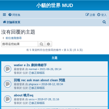
小貓的世界 MUD
問答集
註冊
登入
搜
討論區首頁
尋
沒有回覆的主題
前往進階搜尋
搜尋
進階搜尋
有 5 筆資料符合您搜尋的條件 • 第
1
頁 (共
1
頁)
主題
watier e 2s 康師傅錯字
最後發表 由
normal
«
2021-06-26, 09:14
發表於 位於
已修正歸檔區
回報 rec ask man about clean 問題
最後發表 由
phgrace
«
2018-08-12, 00:34
發表於 位於
已修正歸檔區
about 曉月eq
最後發表 由
uccu
«
2018-07-28, 21:16
發表於 位於
已修正歸檔區