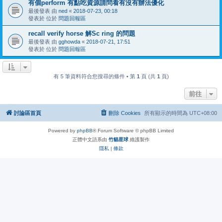
有個perform 有點吃資源請問看有沒有辦法優化
最後發表 由
ned
«
2018-07-23, 00:18
發表於 位於
問題回報區
recall verify horse 解Sc ring 的問題
最後發表 由
gghowda
«
2018-07-21, 17:51
發表於 位於
問題回報區
有 5 筆資料符合您搜尋的條件 • 第
1
頁 (共
1
頁)
前往
討論區首頁
刪除 Cookies
所有顯示的時間為
UTC+08:00
Powered by
phpBB
® Forum Software © phpBB Limited
正體中文語系由
竹貓星球
維護製作
隱私
|
條款