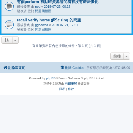
有個perform 有點吃資源請問看有沒有辦法優化
最後發表 由
ned
«
2018-07-23, 00:18
發表於 位於
問題回報區
recall verify horse 解Sc ring 的問題
最後發表 由
gghowda
«
2018-07-21, 17:51
發表於 位於
問題回報區
有 5 筆資料符合您搜尋的條件 • 第
1
頁 (共
1
頁)
前往
討論區首頁
刪除 Cookies
所有顯示的時間為
UTC+08:00
Powered by
phpBB
® Forum Software © phpBB Limited
正體中文語系由
竹貓星球
維護製作
隱私
|
條款