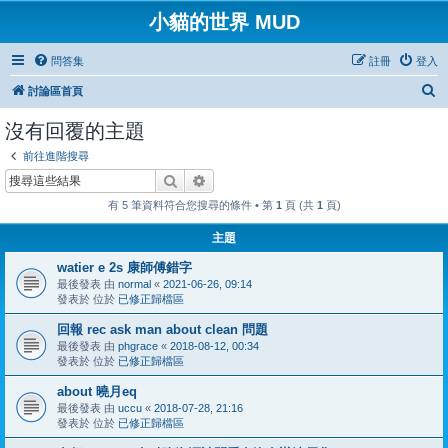
小貓的世界 MUD
問答集
註冊
登入
搜
討論區首頁
尋
沒有回覆的主題
前往進階搜尋
搜尋
進階搜尋
有 5 筆資料符合您搜尋的條件 • 第
1
頁 (共
1
頁)
主題
watier e 2s 康師傅錯字
最後發表 由
normal
«
2021-06-26, 09:14
發表於 位於
已修正歸檔區
回報 rec ask man about clean 問題
最後發表 由
phgrace
«
2018-08-12, 00:34
發表於 位於
已修正歸檔區
about 曉月eq
最後發表 由
uccu
«
2018-07-28, 21:16
發表於 位於
已修正歸檔區