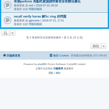
有個perform 有點吃資源請問看有沒有辦法優化
最後發表 由
ned
«
2018-07-23, 00:18
發表於 位於
問題回報區
recall verify horse 解Sc ring 的問題
最後發表 由
gghowda
«
2018-07-21, 17:51
發表於 位於
問題回報區
有 5 筆資料符合您搜尋的條件 • 第
1
頁 (共
1
頁)
前往
討論區首頁
刪除 Cookies
所有顯示的時間為
UTC+08:00
Powered by
phpBB
® Forum Software © phpBB Limited
正體中文語系由
竹貓星球
維護製作
隱私
|
條款