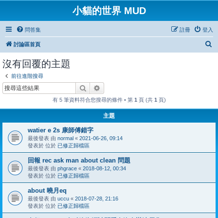
小貓的世界 MUD
問答集
註冊
登入
搜
討論區首頁
尋
沒有回覆的主題
前往進階搜尋
搜尋
進階搜尋
有 5 筆資料符合您搜尋的條件 • 第
1
頁 (共
1
頁)
主題
watier e 2s 康師傅錯字
最後發表 由
normal
«
2021-06-26, 09:14
發表於 位於
已修正歸檔區
回報 rec ask man about clean 問題
最後發表 由
phgrace
«
2018-08-12, 00:34
發表於 位於
已修正歸檔區
about 曉月eq
最後發表 由
uccu
«
2018-07-28, 21:16
發表於 位於
已修正歸檔區