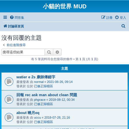
小貓的世界 MUD
問答集
註冊
登入
搜
討論區首頁
尋
沒有回覆的主題
前往進階搜尋
搜尋
進階搜尋
有 5 筆資料符合您搜尋的條件 • 第
1
頁 (共
1
頁)
主題
watier e 2s 康師傅錯字
最後發表 由
normal
«
2021-06-26, 09:14
發表於 位於
已修正歸檔區
回報 rec ask man about clean 問題
最後發表 由
phgrace
«
2018-08-12, 00:34
發表於 位於
已修正歸檔區
about 曉月eq
最後發表 由
uccu
«
2018-07-28, 21:16
發表於 位於
已修正歸檔區