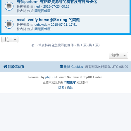
有個perform 有點吃資源請問看有沒有辦法優化
最後發表 由
ned
«
2018-07-23, 00:18
發表於 位於
問題回報區
recall verify horse 解Sc ring 的問題
最後發表 由
gghowda
«
2018-07-21, 17:51
發表於 位於
問題回報區
有 5 筆資料符合您搜尋的條件 • 第
1
頁 (共
1
頁)
前往
討論區首頁
刪除 Cookies
所有顯示的時間為
UTC+08:00
Powered by
phpBB
® Forum Software © phpBB Limited
正體中文語系由
竹貓星球
維護製作
隱私
|
條款