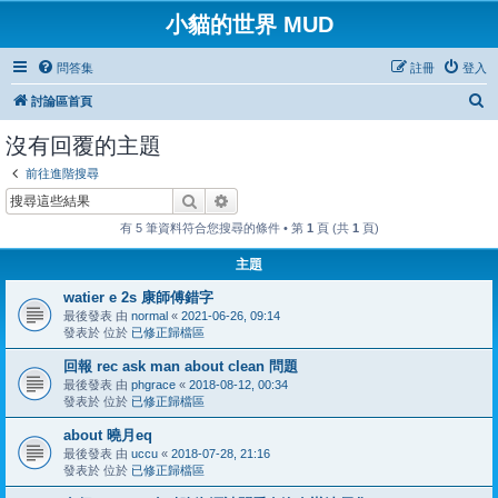
小貓的世界 MUD
問答集
註冊
登入
搜
討論區首頁
尋
沒有回覆的主題
前往進階搜尋
搜尋
進階搜尋
有 5 筆資料符合您搜尋的條件 • 第
1
頁 (共
1
頁)
主題
watier e 2s 康師傅錯字
最後發表 由
normal
«
2021-06-26, 09:14
發表於 位於
已修正歸檔區
回報 rec ask man about clean 問題
最後發表 由
phgrace
«
2018-08-12, 00:34
發表於 位於
已修正歸檔區
about 曉月eq
最後發表 由
uccu
«
2018-07-28, 21:16
發表於 位於
已修正歸檔區