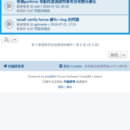
有個perform 有點吃資源請問看有沒有辦法優化
最後發表 由
ned
«
2018-07-23, 00:18
發表於 位於
問題回報區
recall verify horse 解Sc ring 的問題
最後發表 由
gghowda
«
2018-07-21, 17:51
發表於 位於
問題回報區
有 5 筆資料符合您搜尋的條件 • 第
1
頁 (共
1
頁)
前往
討論區首頁
刪除 Cookies
所有顯示的時間為
UTC+08:00
Powered by
phpBB
® Forum Software © phpBB Limited
正體中文語系由
竹貓星球
維護製作
隱私
|
條款