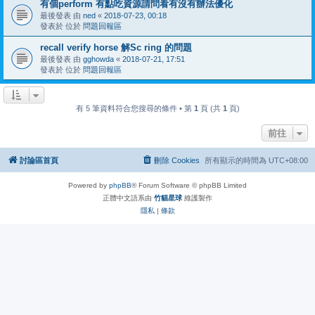
有個perform 有點吃資源請問看有沒有辦法優化
最後發表 由
ned
«
2018-07-23, 00:18
發表於 位於
問題回報區
recall verify horse 解Sc ring 的問題
最後發表 由
gghowda
«
2018-07-21, 17:51
發表於 位於
問題回報區
有 5 筆資料符合您搜尋的條件 • 第
1
頁 (共
1
頁)
前往
討論區首頁
刪除 Cookies
所有顯示的時間為
UTC+08:00
Powered by
phpBB
® Forum Software © phpBB Limited
正體中文語系由
竹貓星球
維護製作
隱私
|
條款