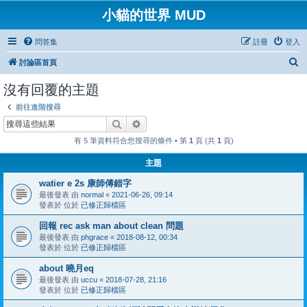
小貓的世界 MUD
問答集
註冊
登入
搜
討論區首頁
尋
沒有回覆的主題
前往進階搜尋
搜尋
進階搜尋
有 5 筆資料符合您搜尋的條件 • 第
1
頁 (共
1
頁)
主題
watier e 2s 康師傅錯字
最後發表 由
normal
«
2021-06-26, 09:14
發表於 位於
已修正歸檔區
回報 rec ask man about clean 問題
最後發表 由
phgrace
«
2018-08-12, 00:34
發表於 位於
已修正歸檔區
about 曉月eq
最後發表 由
uccu
«
2018-07-28, 21:16
發表於 位於
已修正歸檔區