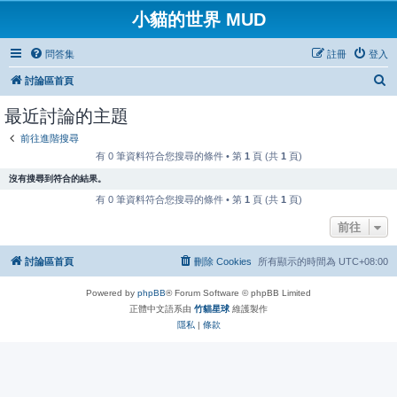
小貓的世界 MUD
問答集
註冊
登入
搜
討論區首頁
尋
最近討論的主題
前往進階搜尋
有 0 筆資料符合您搜尋的條件 • 第
1
頁 (共
1
頁)
沒有搜尋到符合的結果。
有 0 筆資料符合您搜尋的條件 • 第
1
頁 (共
1
頁)
前往
討論區首頁
刪除 Cookies
所有顯示的時間為
UTC+08:00
Powered by
phpBB
® Forum Software © phpBB Limited
正體中文語系由
竹貓星球
維護製作
隱私
|
條款