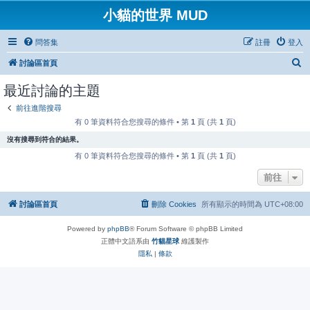
小貓的世界 MUD
問答集
註冊
登入
搜
討論區首頁
尋
最近討論的主題
前往進階搜尋
有 0 筆資料符合您搜尋的條件 • 第
1
頁 (共
1
頁)
沒有搜尋到符合的結果。
有 0 筆資料符合您搜尋的條件 • 第
1
頁 (共
1
頁)
前往
討論區首頁
刪除 Cookies
所有顯示的時間為
UTC+08:00
Powered by
phpBB
® Forum Software © phpBB Limited
正體中文語系由
竹貓星球
維護製作
隱私
|
條款