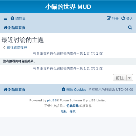
小貓的世界 MUD
問答集
註冊
登入
搜
討論區首頁
尋
最近討論的主題
前往進階搜尋
有 0 筆資料符合您搜尋的條件 • 第
1
頁 (共
1
頁)
沒有搜尋到符合的結果。
有 0 筆資料符合您搜尋的條件 • 第
1
頁 (共
1
頁)
前往
討論區首頁
刪除 Cookies
所有顯示的時間為
UTC+08:00
Powered by
phpBB
® Forum Software © phpBB Limited
正體中文語系由
竹貓星球
維護製作
隱私
|
條款