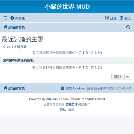
小貓的世界 MUD
問答集
註冊
登入
搜
討論區首頁
尋
最近討論的主題
前往進階搜尋
有 0 筆資料符合您搜尋的條件 • 第
1
頁 (共
1
頁)
沒有搜尋到符合的結果。
有 0 筆資料符合您搜尋的條件 • 第
1
頁 (共
1
頁)
前往
討論區首頁
刪除 Cookies
所有顯示的時間為
UTC+08:00
Powered by
phpBB
® Forum Software © phpBB Limited
正體中文語系由
竹貓星球
維護製作
隱私
|
條款