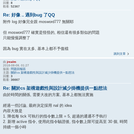
回覆:
8
觀看:
52367
Re: 好像 .. 遇到bug 了QQ
附件 log 好像完全跟 mosword777 無關耶
但 mosword777 確實是怪怪的, 相信還有很多類似的問題
只能慢慢調整了
因為 bug 實在太多, 基本上都不予復檔
跳到文章
由
jrealm
2018-08-09, 01:27
版面:
問題回報區
主題:
關於cs 架構遊戲性與設計減少掛機提供一點想法
回覆:
3
觀看:
36667
Re: 關於cs 架構遊戲性與設計減少掛機提供一點想法
由於時間的關係, 需要大改的方案, 基本上都無法實施
經過一些討論, 最終決定採用 nal 的 idea
內容大致是
1. 降低每 tick 可執行的指令數上限 = 5, 超過的通通不予執行
2. 新增 active 指令, 使用此指令驗證後, 指令數上限可提高至 30 個, 時間
持續一個小時