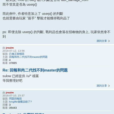
而不管其是否為 userp()
而此例中, 作者特意加上了 userp() 的判斷
也就需要由玩家 "親手" 擊殺才能獲得戰利品了
ps: 即便去除 userp() 的判斷, 戰利品也會落在招喚物的身上, 玩家依然拿不
到
跳到文章
由
jrealm
2018-07-12, 13:56
版面:
已修正歸檔區
主題:
回報和尚二代找不到master的問題
回覆:
4
觀看:
37865
Re: 回報和尚二代找不到master的問題
sulow 已經提供 /u/* 檔案
等我整理好吧
跳到文章
由
jrealm
2018-07-10, 15:37
版面:
問題回報區
主題:
longlife做藥設錯了?
回覆:
3
觀看:
35443