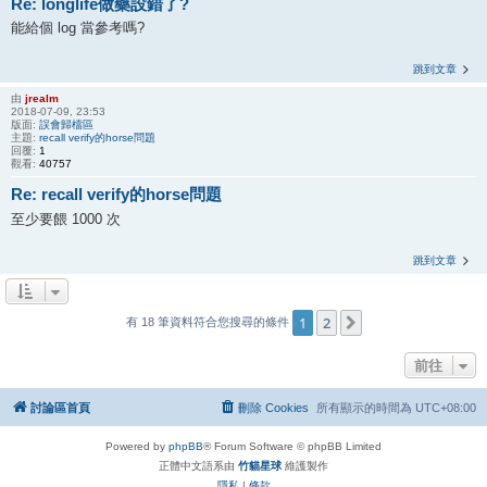
Re: longlife做藥設錯了?
能給個 log 當參考嗎?
跳到文章
由
jrealm
2018-07-09, 23:53
版面:
誤會歸檔區
主題:
recall verify的horse問題
回覆:
1
觀看:
40757
Re: recall verify的horse問題
至少要餵 1000 次
跳到文章
1
2
下一頁
有 18 筆資料符合您搜尋的條件
前往
討論區首頁
刪除 Cookies
所有顯示的時間為
UTC+08:00
Powered by
phpBB
® Forum Software © phpBB Limited
正體中文語系由
竹貓星球
維護製作
隱私
|
條款