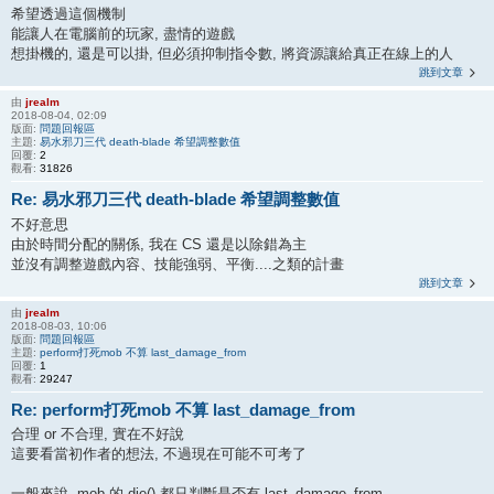
希望透過這個機制
能讓人在電腦前的玩家, 盡情的遊戲
想掛機的, 還是可以掛, 但必須抑制指令數, 將資源讓給真正在線上的人
跳到文章
由
jrealm
2018-08-04, 02:09
版面:
問題回報區
主題:
易水邪刀三代 death-blade 希望調整數值
回覆:
2
觀看:
31826
Re: 易水邪刀三代 death-blade 希望調整數值
不好意思
由於時間分配的關係, 我在 CS 還是以除錯為主
並沒有調整遊戲內容、技能強弱、平衡....之類的計畫
跳到文章
由
jrealm
2018-08-03, 10:06
版面:
問題回報區
主題:
perform打死mob 不算 last_damage_from
回覆:
1
觀看:
29247
Re: perform打死mob 不算 last_damage_from
合理 or 不合理, 實在不好說
這要看當初作者的想法, 不過現在可能不可考了
一般來說, mob 的 die() 都只判斷是否有 last_damage_from