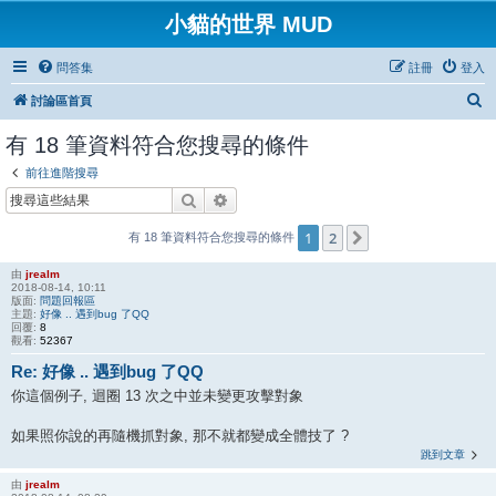
小貓的世界 MUD
問答集
註冊
登入
搜
討論區首頁
尋
有 18 筆資料符合您搜尋的條件
前往進階搜尋
搜尋
進階搜尋
1
2
下一頁
有 18 筆資料符合您搜尋的條件
由
jrealm
2018-08-14, 10:11
版面:
問題回報區
主題:
好像 .. 遇到bug 了QQ
回覆:
8
觀看:
52367
Re: 好像 .. 遇到bug 了QQ
你這個例子, 迴圈 13 次之中並未變更攻擊對象
如果照你說的再隨機抓對象, 那不就都變成全體技了 ?
跳到文章
由
jrealm