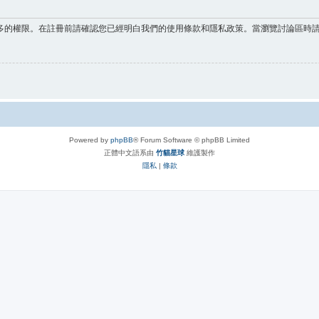
多的權限。在註冊前請確認您已經明白我們的使用條款和隱私政策。當瀏覽討論區時
Powered by
phpBB
® Forum Software © phpBB Limited
正體中文語系由
竹貓星球
維護製作
隱私
|
條款