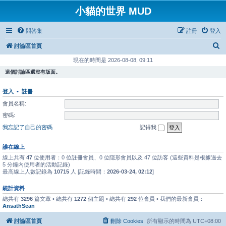
小貓的世界 MUD
問答集
註冊
登入
搜
討論區首頁
尋
現在的時間是 2026-08-08, 09:11
這個討論區還沒有版面。
登入
•
註冊
會員名稱:
密碼:
我忘記了自己的密碼
記得我
誰在線上
線上共有
47
位使用者：0 位註冊會員、0 位隱形會員以及 47 位訪客 (這些資料是根據過去
5 分鐘內使用者的活動記錄)
最高線上人數記錄為
10715
人 [記錄時間：
2026-03-24, 02:12
]
統計資料
總共有
3296
篇文章 • 總共有
1272
個主題 • 總共有
292
位會員 • 我們的最新會員：
AnsathSean
討論區首頁
刪除 Cookies
所有顯示的時間為
UTC+08:00