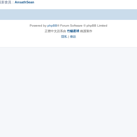
的最新會員：
AnsathSean
Powered by
phpBB
® Forum Software © phpBB Limited
正體中文語系由
竹貓星球
維護製作
隱私
|
條款