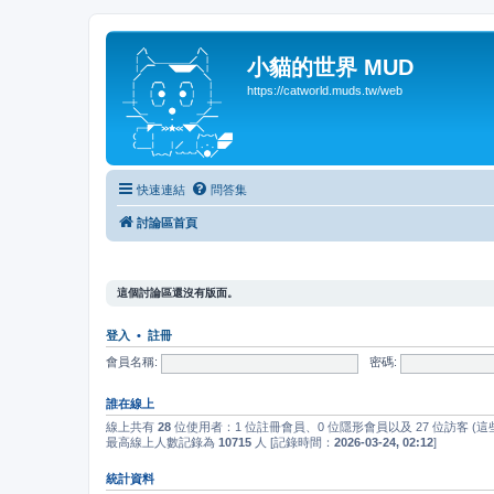
小貓的世界 MUD
https://catworld.muds.tw/web
快速連結
問答集
討論區首頁
這個討論區還沒有版面。
登入
•
註冊
會員名稱:
密碼:
誰在線上
線上共有
28
位使用者：1 位註冊會員、0 位隱形會員以及 27 位訪客 (
最高線上人數記錄為
10715
人 [記錄時間：
2026-03-24, 02:12
]
統計資料