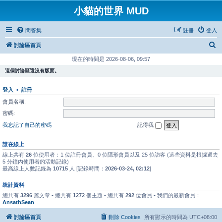
小貓的世界 MUD
問答集
註冊
登入
搜
討論區首頁
尋
現在的時間是 2026-08-06, 09:57
這個討論區還沒有版面。
登入
•
註冊
會員名稱:
密碼:
我忘記了自己的密碼
記得我
誰在線上
線上共有
26
位使用者：1 位註冊會員、0 位隱形會員以及 25 位訪客 (這些資料是根據過去
5 分鐘內使用者的活動記錄)
最高線上人數記錄為
10715
人 [記錄時間：
2026-03-24, 02:12
]
統計資料
總共有
3296
篇文章 • 總共有
1272
個主題 • 總共有
292
位會員 • 我們的最新會員：
AnsathSean
討論區首頁
刪除 Cookies
所有顯示的時間為
UTC+08:00