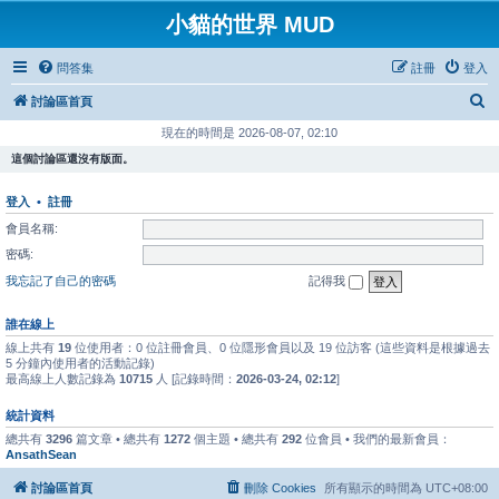
小貓的世界 MUD
問答集
註冊
登入
搜
討論區首頁
尋
現在的時間是 2026-08-07, 02:10
這個討論區還沒有版面。
登入
•
註冊
會員名稱:
密碼:
我忘記了自己的密碼
記得我
誰在線上
線上共有
19
位使用者：0 位註冊會員、0 位隱形會員以及 19 位訪客 (這些資料是根據過去
5 分鐘內使用者的活動記錄)
最高線上人數記錄為
10715
人 [記錄時間：
2026-03-24, 02:12
]
統計資料
總共有
3296
篇文章 • 總共有
1272
個主題 • 總共有
292
位會員 • 我們的最新會員：
AnsathSean
討論區首頁
刪除 Cookies
所有顯示的時間為
UTC+08:00