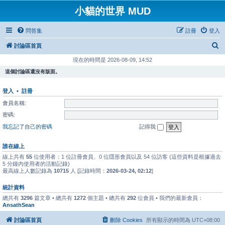
小貓的世界 MUD
問答集
註冊
登入
搜
討論區首頁
尋
現在的時間是 2026-08-09, 14:52
這個討論區還沒有版面。
登入
•
註冊
會員名稱:
密碼:
我忘記了自己的密碼
記得我
誰在線上
線上共有
55
位使用者：1 位註冊會員、0 位隱形會員以及 54 位訪客 (這些資料是根據過去
5 分鐘內使用者的活動記錄)
最高線上人數記錄為
10715
人 [記錄時間：
2026-03-24, 02:12
]
統計資料
總共有
3296
篇文章 • 總共有
1272
個主題 • 總共有
292
位會員 • 我們的最新會員：
AnsathSean
討論區首頁
刪除 Cookies
所有顯示的時間為
UTC+08:00