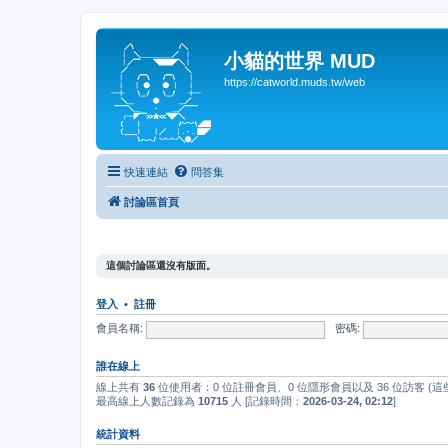
小貓的世界 MUD
https://catworld.muds.tw/web
快速連結
問答集
討論區首頁
這個討論區還沒有版面。
登入
•
註冊
會員名稱:
密碼:
誰在線上
線上共有
36
位使用者：0 位註冊會員、0 位隱形會員以及 36 位訪客 (
最高線上人數記錄為
10715
人 [記錄時間：
2026-03-24, 02:12
]
統計資料