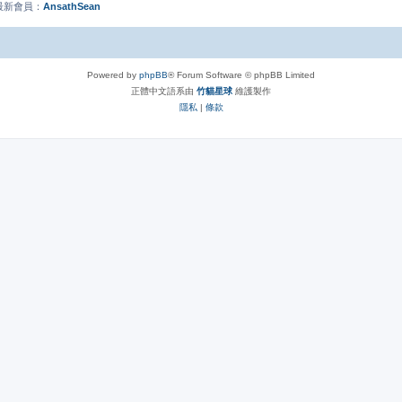
的最新會員：
AnsathSean
Powered by
phpBB
® Forum Software © phpBB Limited
正體中文語系由
竹貓星球
維護製作
隱私
|
條款