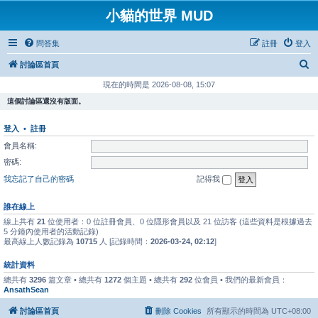
小貓的世界 MUD
問答集
註冊
登入
搜
討論區首頁
尋
現在的時間是 2026-08-08, 15:07
這個討論區還沒有版面。
登入
•
註冊
會員名稱:
密碼:
我忘記了自己的密碼
記得我
誰在線上
線上共有
21
位使用者：0 位註冊會員、0 位隱形會員以及 21 位訪客 (這些資料是根據過去
5 分鐘內使用者的活動記錄)
最高線上人數記錄為
10715
人 [記錄時間：
2026-03-24, 02:12
]
統計資料
總共有
3296
篇文章 • 總共有
1272
個主題 • 總共有
292
位會員 • 我們的最新會員：
AnsathSean
討論區首頁
刪除 Cookies
所有顯示的時間為
UTC+08:00