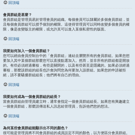
回頂端
會員群組是甚麼？
會員群組是管理員易於管理會員的組織。每個會員可以隸屬於多個會員群組，並
且每個會員群組可以授予個別的權限。這使得管理員可以同時改變多個會員的權
限，像是改變版主的權限，或允許其可以進入某個私密性的版面。
回頂端
我要如何加入一個會員群組？
您可以經由會員控制台中的「會員群組」連結去瀏覽所有的會員群組。如果您想
要加入其中某個群組那麼您可以直接點選加入。然而，並非所有的群組都是開放
的。有些必須經過審核，有些是關閉的，以及有些甚至是隱藏的。如果必須經過
審核，那麼該群組的組長也許會詢問您為何要加入該群組。如果您的申請被拒
絕，請不要騷擾群組組長；他們將有自己的理由。
回頂端
我要如何成為一個會員群組的組長？
當會員群組由管理員建立時，通常會指定一個會員群組組長。如果您有興趣建立
一個會員群組，那麼請傳送私人訊息給管理員，告訴他們您的想法。
回頂端
為何某些會員群組能顯示出不同的顏色？
很可能是管理員將不同會員群組的成員設定不同的顏色，以方便區分會員群組。