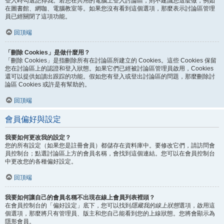
登入時勾選
記得我
。若您在共用的電腦上登入討論區，則不建議您這麼做，例如
在圖書館、網咖、電腦教室等。如果您沒有看到這個選項，那麼表示討論區管理
員已經關閉了這項功能。
回頂端
「刪除 Cookies」是做什麼用？
「刪除 Cookies」是指刪除所有在討論區所建立的 Cookies。這些 Cookies 保留
您在討論區上的認證和登入狀態。如果它們已經被討論區管理員啟用，Cookies
還可以提供如讀出跟踪的功能。假如您有登入或登出討論區的問題，那麼刪除討
論區 Cookies 或許是有幫助的。
回頂端
會員偏好與設定
我要如何更改我的設定？
您的所有設定（如果您是註冊會員）都儲存在資料庫中。要修改它們，請訪問會
員控制台；點選討論區上方的會員名稱，會找到這個連結。您可以在會員控制台
中更改您的各種偏好設定。
回頂端
我要如何讓自己的會員名稱不出現在線上會員列表裡頭？
在會員控制台的「偏好設定」底下，您可以找到
隱藏我的線上狀態
選項，啟用這
個選項，那麼將只有管理員、版主和您自己能看到您的上線狀態。您將會顯示為
隱形會員。