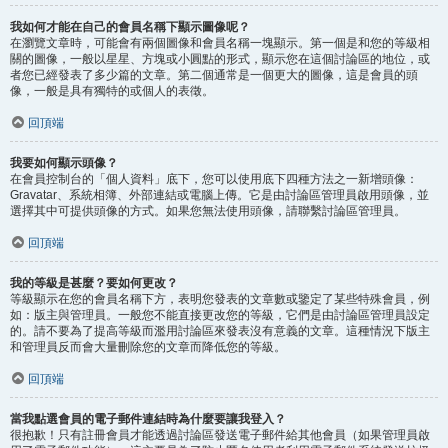
我如何才能在自己的會員名稱下顯示圖像呢？
在瀏覽文章時，可能會有兩個圖像和會員名稱一塊顯示。第一個是和您的等級相
關的圖像，一般以星星、方塊或小圓點的形式，顯示您在這個討論區的地位，或
者您已經發表了多少篇的文章。第二個通常是一個更大的圖像，這是會員的頭
像，一般是具有獨特的或個人的表徵。
回頂端
我要如何顯示頭像？
在會員控制台的「個人資料」底下，您可以使用底下四種方法之一新增頭像：
Gravatar、系統相簿、外部連結或電腦上傳。它是由討論區管理員啟用頭像，並
選擇其中可提供頭像的方式。如果您無法使用頭像，請聯繫討論區管理員。
回頂端
我的等級是甚麼？要如何更改？
等級顯示在您的會員名稱下方，表明您發表的文章數或鑒定了某些特殊會員，例
如：版主與管理員。一般您不能直接更改您的等級，它們是由討論區管理員設定
的。請不要為了提高等級而濫用討論區來發表沒有意義的文章。這種情況下版主
和管理員反而會大量刪除您的文章而降低您的等級。
回頂端
當我點選會員的電子郵件連結時為什麼要讓我登入？
很抱歉！只有註冊會員才能透過討論區發送電子郵件給其他會員（如果管理員啟