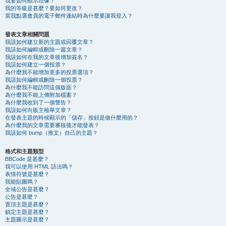
我要如何顯示頭像？
我的等級是甚麼？要如何更改？
當我點選會員的電子郵件連結時為什麼要讓我登入？
發表文章相關問題
我該如何建立新的主題或回覆文章？
我該如何編輯或刪除一篇文章？
我該如何在我的文章後增加簽名？
我該如何建立一個投票？
為什麼我不能增加更多的投票選項？
我該如何編輯或刪除一個投票？
為什麼我不能訪問這個版面？
為什麼我不能上傳附加檔案？
為什麼我收到了一個警告？
我該如何向版主檢舉文章？
在發表主題的時候顯示的「儲存」按鈕是做什麼用的？
為什麼我的文章需要審核後才能發表？
我該如何 bump（推文）自己的主題？
格式和主題類型
BBCode 是甚麼？
我可以使用 HTML 語法嗎？
表情符號是甚麼？
我能貼圖嗎？
全域公告是甚麼？
公告是甚麼？
置頂主題是甚麼？
鎖定主題是甚麼？
主題圖示是甚麼？