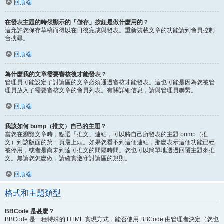
回頂端
在發表主題的時候顯示的「儲存」按鈕是做什麼用的？
這允許您保存草稿而得以在日後完成與發表。重新裝載文章的功能請到會員控制
台搜尋。
回頂端
為什麼我的文章需要審核後才能發表？
管理員可能設定了討論區的文章必須通過審核才能發表。這也可能是因為您被管
理員放入了需要審核文章的會員列表。有關詳細信息，請與管理員聯繫。
回頂端
我該如何 bump（推文）自己的主題？
當您在瀏覽文章時，點選「推文」連結，可以將自己所發表的主題 bump（推
文）到該版面的第一頁最上頭。如果您看不到這個連結，那麼表示這個功能已經
被停用，或者是尚未到達可推文的間隔時間。您也可以簡單地透過回覆主題來推
文。無論您怎麼做，請確實遵守討論區的規則。
回頂端
格式和主題類型
BBCode 是甚麼？
BBCode 是一種特殊的 HTML 實現方式，能否使用 BBCode 由管理者決定（您也