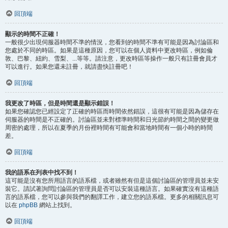
回頂端
顯示的時間不正確！
一般很少出現伺服器時間不準的情況，您看到的時間不準有可能是因為討論區和
您處於不同的時區。如果是這種原因，您可以在個人資料中更改時區，例如倫
敦、巴黎、紐約、雪梨、...等等。請注意，更改時區等操作一般只有註冊會員才
可以進行。如果您還未註冊，就請盡快註冊吧！
回頂端
我更改了時區，但是時間還是顯示錯誤！
如果您確認您已經設定了正確的時區而時間依然錯誤，這很有可能是因為儲存在
伺服器的時間是不正確的。討論區並未對標準時間和日光節約時間之間的變更做
周密的處理，所以在夏季的月份裡時間有可能會和當地時間有一個小時的時間
差。
回頂端
我的語系在列表中找不到！
這可能是沒有您所用語言的語系檔，或者雖然有但是這個討論區的管理員並未安
裝它。請試著詢問討論區的管理員是否可以安裝這種語言。如果確實沒有這種語
言的語系檔，您可以參與我們的翻譯工作，建立您的語系檔。更多的相關訊息可
以在
phpBB
網站上找到。
回頂端