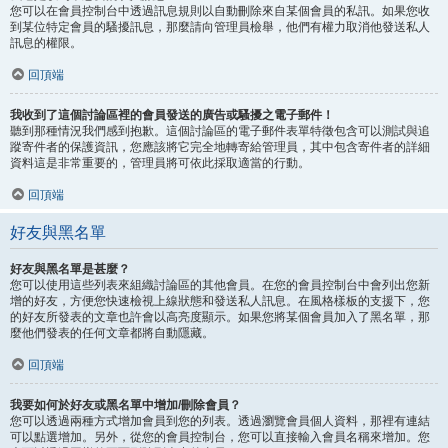
您可以在會員控制台中透過訊息規則以自動刪除來自某個會員的私訊。如果您收
到某位特定會員的騷擾訊息，那麼請向管理員檢舉，他們有權力取消他發送私人
訊息的權限。
回頂端
我收到了這個討論區裡的會員發送的廣告或騷擾之電子郵件！
聽到那種情況我們感到抱歉。這個討論區的電子郵件表單特徵包含可以測試與追
蹤寄件者的保護資訊，您應該將它完全地轉寄給管理員，其中包含寄件者的詳細
資料這是非常重要的，管理員將可依此採取適當的行動。
回頂端
好友與黑名單
好友與黑名單是甚麼？
您可以使用這些列表來組織討論區的其他會員。在您的會員控制台中會列出您新
增的好友，方便您快速檢視上線狀態和發送私人訊息。在風格樣板的支援下，您
的好友所發表的文章也許會以高亮度顯示。如果您將某個會員加入了黑名單，那
麼他們發表的任何文章都將自動隱藏。
回頂端
我要如何於好友或黑名單中增加/刪除會員？
您可以透過兩種方式增加會員到您的列表。透過瀏覽會員個人資料，那裡有連結
可以點選增加。另外，從您的會員控制台，您可以直接輸入會員名稱來增加。您