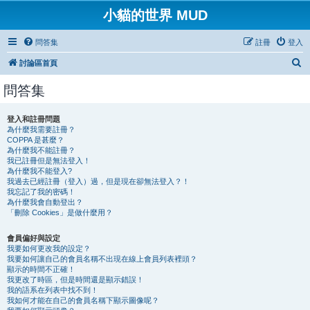
小貓的世界 MUD
問答集
註冊
登入
搜
討論區首頁
尋
問答集
登入和註冊問題
為什麼我需要註冊？
COPPA 是甚麼？
為什麼我不能註冊？
我已註冊但是無法登入！
為什麼我不能登入?
我過去已經註冊（登入）過，但是現在卻無法登入？！
我忘記了我的密碼！
為什麼我會自動登出？
「刪除 Cookies」是做什麼用？
會員偏好與設定
我要如何更改我的設定？
我要如何讓自己的會員名稱不出現在線上會員列表裡頭？
顯示的時間不正確！
我更改了時區，但是時間還是顯示錯誤！
我的語系在列表中找不到！
我如何才能在自己的會員名稱下顯示圖像呢？