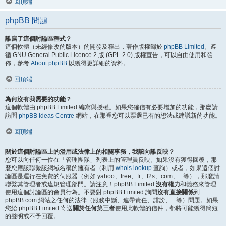
回頂端
phpBB 問題
誰寫了這個討論區程式？
這個軟體（未經修改的版本）的開發及釋出，著作版權歸於
phpBB Limited
。遵
循 GNU General Public Licence 2 版 (GPL-2.0) 版權宣告，可以自由使用和發
佈，參考
About phpBB
以獲得更詳細的資料。
回頂端
為何沒有我需要的功能？
這個軟體由 phpBB Limited 編寫與授權。如果您確信有必要增加的功能，那麼請
訪問
phpBB Ideas Centre
網站，在那裡您可以票選已有的想法或建議新的功能。
回頂端
關於這個討論區上的濫用或法律上的相關事務，我該向誰反映？
您可以向任何一位在「管理團隊」列表上的管理員反映。如果沒有獲得回覆，那
麼您應該聯繫該網域名稱的擁有者（利用
whois lookup
查詢）或者，如果這個討
論區是運行在免費的伺服器（例如 yahoo、free、fr、f2s、com、...等），那麼請
聯繫其管理者或違規管理部門。請注意！phpBB Limited
沒有權力
和義務來管理
使用這個討論區的會員行為。不要對 phpBB Limited 詢問
沒有直接關係
到
phpBB.com 網站之任何的法律（服務中斷、連帶責任、誹謗、...等）問題。如果
您給 phpBB Limited 寄送
關於任何第三者
使用此軟體的信件，都將可能獲得簡短
的聲明或不予回覆。