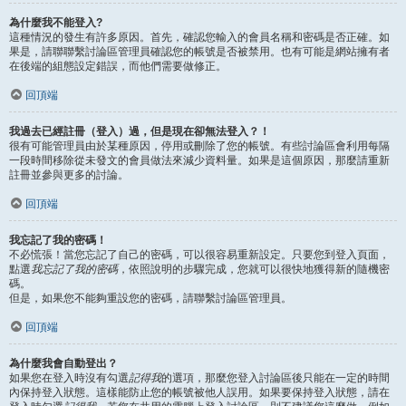
為什麼我不能登入?
這種情況的發生有許多原因。首先，確認您輸入的會員名稱和密碼是否正確。如
果是，請聯聯繫討論區管理員確認您的帳號是否被禁用。也有可能是網站擁有者
在後端的組態設定錯誤，而他們需要做修正。
回頂端
我過去已經註冊（登入）過，但是現在卻無法登入？！
很有可能管理員由於某種原因，停用或刪除了您的帳號。有些討論區會利用每隔
一段時間移除從未發文的會員做法來減少資料量。如果是這個原因，那麼請重新
註冊並參與更多的討論。
回頂端
我忘記了我的密碼！
不必慌張！當您忘記了自己的密碼，可以很容易重新設定。只要您到登入頁面，
點選
我忘記了我的密碼
，依照說明的步驟完成，您就可以很快地獲得新的隨機密
碼。
但是，如果您不能夠重設您的密碼，請聯繫討論區管理員。
回頂端
為什麼我會自動登出？
如果您在登入時沒有勾選
記得我
的選項，那麼您登入討論區後只能在一定的時間
內保持登入狀態。這樣能防止您的帳號被他人誤用。如果要保持登入狀態，請在