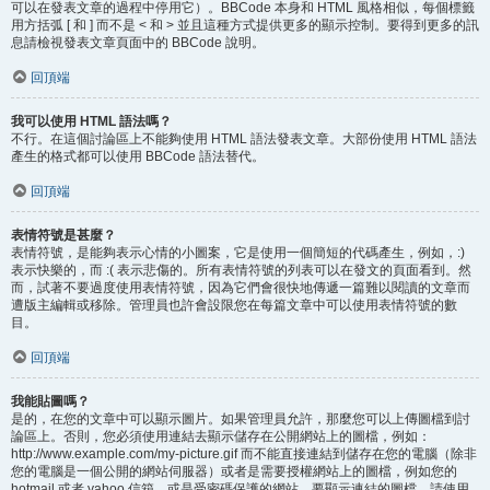
可以在發表文章的過程中停用它）。BBCode 本身和 HTML 風格相似，每個標籤
用方括弧 [ 和 ] 而不是 < 和 > 並且這種方式提供更多的顯示控制。要得到更多的訊
息請檢視發表文章頁面中的 BBCode 說明。
回頂端
我可以使用 HTML 語法嗎？
不行。在這個討論區上不能夠使用 HTML 語法發表文章。大部份使用 HTML 語法
產生的格式都可以使用 BBCode 語法替代。
回頂端
表情符號是甚麼？
表情符號，是能夠表示心情的小圖案，它是使用一個簡短的代碼產生，例如，:)
表示快樂的，而 :( 表示悲傷的。所有表情符號的列表可以在發文的頁面看到。然
而，試著不要過度使用表情符號，因為它們會很快地傳遞一篇難以閱讀的文章而
遭版主編輯或移除。管理員也許會設限您在每篇文章中可以使用表情符號的數
目。
回頂端
我能貼圖嗎？
是的，在您的文章中可以顯示圖片。如果管理員允許，那麼您可以上傳圖檔到討
論區上。否則，您必須使用連結去顯示儲存在公開網站上的圖檔，例如：
http://www.example.com/my-picture.gif 而不能直接連結到儲存在您的電腦（除非
您的電腦是一個公開的網站伺服器）或者是需要授權網站上的圖檔，例如您的
hotmail 或者 yahoo 信箱，或是受密碼保護的網站。要顯示連結的圖檔，請使用