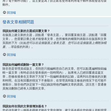
用了電子郵件功能）。這主要是為了防止匿名使用者利用電子郵件系統發送垃圾
郵件。
回頂端
發表文章相關問題
我該如何建立新的主題或回覆文章？
在版面上建立新的主題，請點選「發表主題」。要回覆某個主題，請點選「回覆
文章」。您需要註冊之後才能發表文章，您所擁有的權限列表顯示在版面和文章
頁面的下方（比如
您可以在這個版面上發表主題、您可以在這個版面上傳附加檔
案、...等
這樣的列表）。
回頂端
我該如何編輯或刪除一篇文章？
除非您是管理員或版主，否則您只能編輯您自己的文章。您可以點選
編輯
按鈕編
輯一篇文章（有時必須在發表後的一段時間內）。如果有人已經回覆過這篇文
章，您修改後會在文章的下方留下一段編輯過後的記錄，這將列出您修改的次數
和時間。在沒有回覆的情況下不會顯示，在管理員和版主修改的情況下也可能不
會顯示，除非他們決定留下一段記錄說明他們編輯文章的原因。請注意！普通會
員無法刪除已經有人回覆的文章。
回頂端
我該如何在我的文章後增加簽名？
您必須先建立一個簽名檔後才能在文章中增加，建立簽名檔在您的個人資料管理