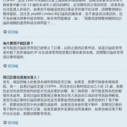
COPPA，是指 1998 年美國的兒童上線隱私和保護條例。這條法律要求任何有可
能收集年齡小於 13 歲的未成年人資訊的網站，必須獲得其父母的同意，或者其他
合法監護人的容許。如果您不能確認您的註冊是否得遵守此法律，請聯繫律師以
獲得援助。請注意 phpBB Limited 和討論區的擁有者，並不會提供法律諮詢，也
不為各種法律事件提供幫助，除非有問題概述，如：「我要與誰聯繫有關與此討
論區相關的濫用和或法律問題？」。
回頂端
為什麼我不能註冊？
有可能是討論區管理員已經禁止了註冊，以防止新的訪客申請。或是討論區管理
者封鎖了您所連線的 IP 位址或者禁用您想要註冊的會員名稱。請聯繫討論區管理
員以獲得協助。
回頂端
我已註冊但是無法登入！
首先，確認您輸入的會員名稱和密碼是否正確。如果是，那麼可能會有兩個原
因。第一：如果討論區支援 COPPA，而且您在註冊時指定自己小於 13 歲，那麼
您必須先按照您收到的提示完成必要的步驟。第二個原因：很可能是因為您的帳
號尚未啟用。某些討論區需要新註冊會員在登入前由自己或由管理員啟用帳號。
當您完成註冊時討論區將告訴您是否需要啟用您的帳號。如果您收到了電子郵
件，那麼就按照其中的步驟完成啟用，如果您沒有收到電子郵件，那麼您註冊的
電子郵件位址可能不正確，或者是被當作是廣告信而過濾掉。如果您確信電子郵
件位址沒錯，那麼請聯繫管理員。
回頂端