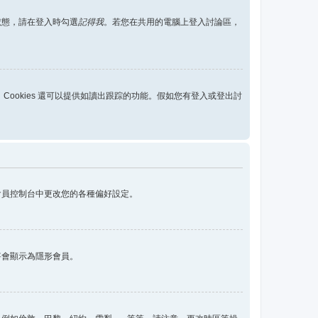
狀態，請在登入時勾選
記得我
。若您在共用的電腦上登入討論區，
用，Cookies 還可以提供如讀出跟踪的功能。假如您有登入或登出討
會員控制台中更改您的各種偏好設定。
將會顯示為隱形會員。