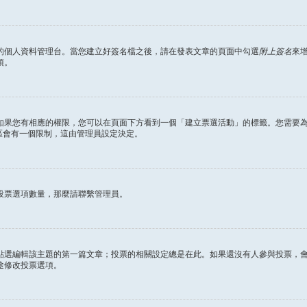
的個人資料管理台。當您建立好簽名檔之後，請在發表文章的頁面中勾選
附上簽名
來
項。
如果您有相應的權限，您可以在頁面下方看到一個「建立票選活動」的標籤。您需要
區會有一個限制，這由管理員設定決定。
投票選項數量，那麼請聯繫管理員。
點選編輯該主題的第一篇文章；投票的相關設定總是在此。如果還沒有人參與投票，
途修改投票選項。