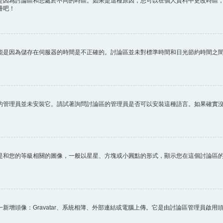
因為討論區和您處於不同的時區。如果是這種原因，您可以在個人資料中更改時區，例
冊吧！
能是因為儲存在伺服器的時間是不正確的。討論區並未對標準時間和日光節約時間之
的管理員並未安裝它。請試著詢問討論區的管理員是否可以安裝這種語言。如果確實
是和您的等級相關的圖像，一般以星星、方塊或小圓點的形式，顯示您在這個討論區
新增頭像：Gravatar、系統相簿、外部連結或電腦上傳。它是由討論區管理員啟