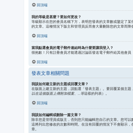
回頂端
我的等級是甚麼？要如何更改？
等級顯示在您的會員名稱下方，表明您發表的文章數或鑒定了某
的文章。這種情況下版主和管理員反而會大量刪除您的文章而降
回頂端
當我點選會員的電子郵件連結時為什麼要讓我登入？
很抱歉！只有註冊會員才能透過討論區發送電子郵件給其他會員
回頂端
發表文章相關問題
我該如何建立新的主題或回覆文章？
在版面上建立新的主題，請點選「發表主題」。要回覆某個主題
以在這個版面上傳附加檔案、...等
這樣的列表）。
回頂端
我該如何編輯或刪除一篇文章？
除非您是管理員或版主，否則您只能編輯您自己的文章。您可以
這將列出您修改的次數和時間。在沒有回覆的情況下不會顯示，
章。