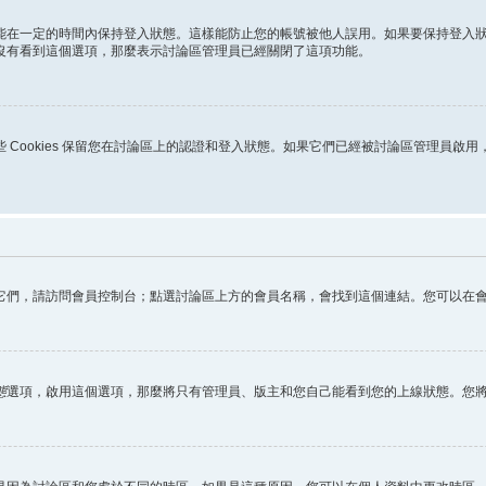
能在一定的時間內保持登入狀態。這樣能防止您的帳號被他人誤用。如果要保持登入
沒有看到這個選項，那麼表示討論區管理員已經關閉了這項功能。
s。這些 Cookies 保留您在討論區上的認證和登入狀態。如果它們已經被討論區管理員啟
它們，請訪問會員控制台；點選討論區上方的會員名稱，會找到這個連結。您可以在
態
選項，啟用這個選項，那麼將只有管理員、版主和您自己能看到您的上線狀態。您