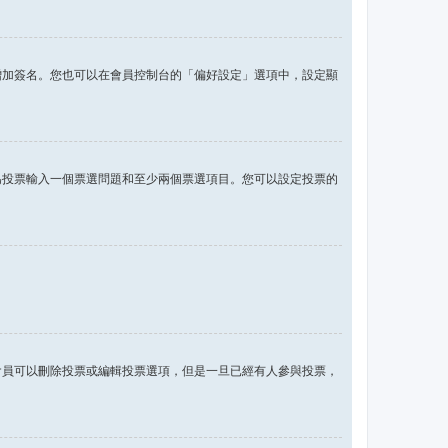
增加簽名。您也可以在會員控制台的「偏好設定」選項中，設定顯
為投票輸入一個票選問題和至少兩個票選項目。您可以設定投票的
會員可以刪除投票或編輯投票選項，但是一旦已經有人參與投票，