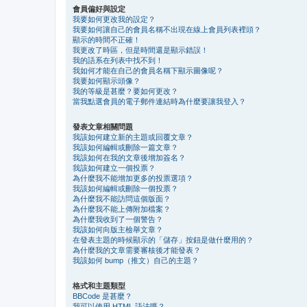
會員偏好與設定
我要如何更改我的設定？
我要如何讓自己的會員名稱不出現在線上會員列表裡頭？
顯示的時間不正確！
我更改了時區，但是時間還是顯示錯誤！
我的語系在列表中找不到！
我如何才能在自己的會員名稱下顯示圖像呢？
我要如何顯示頭像？
我的等級是甚麼？要如何更改？
當我點選會員的電子郵件連結時為什麼要讓我登入？
發表文章相關問題
我該如何建立新的主題或回覆文章？
我該如何編輯或刪除一篇文章？
我該如何在我的文章後增加簽名？
我該如何建立一個投票？
為什麼我不能增加更多的投票選項？
我該如何編輯或刪除一個投票？
為什麼我不能訪問這個版面？
為什麼我不能上傳附加檔案？
為什麼我收到了一個警告？
我該如何向版主檢舉文章？
在發表主題的時候顯示的「儲存」按鈕是做什麼用的？
為什麼我的文章需要審核後才能發表？
我該如何 bump（推文）自己的主題？
格式和主題類型
BBCode 是甚麼？
我可以使用 HTML 語法嗎？