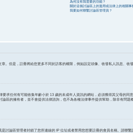
為何沒有我需要的功能？
關於這個討論區上的濫用或法律上的相關事
我要如何聯繫討論區管理員？
章。但是，註冊將給您更多不同於訪客的權限，例如設定頭像、收發私人訊息、收發 電
這條法律要求任何有可能收集年齡小於 13 歲的未成年人資訊的網站，必須獲得其父母
ited 和討論區的擁有者，並不會提供法律諮詢，也不為各種法律事件提供幫助，除非有
是討論區管理者封鎖了您所連線的 IP 位址或者禁用您想要註冊的會員名稱。請聯繫