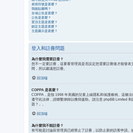
表情符號是甚麼？
我能貼圖嗎？
全域公告是甚麼？
公告是甚麼？
置頂主題是甚麼？
鎖定主題是甚麼？
主題圖示是甚麼？
登入和註冊問題
為什麼我需要註冊？
您不一定要註冊，這要看管理員是否設定您需要註冊後才能發表文
間，所以建議您註冊。
回頂端
COPPA 是甚麼？
COPPA，是指 1998 年美國的兒童上線隱私和保護條例。
遵守此法律，請聯繫律師以獲得援助。請注意 phpBB Lim
題？」。
回頂端
為什麼我不能註冊？
有可能是討論區管理員已經禁止了註冊，以防止新的訪客申請。或