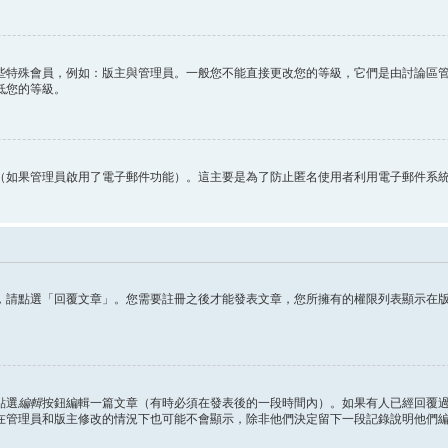
些特殊會員，例如：版主與管理員。一般您不能直接更改您的等級，它們是由討論區
低您的等級。
（如果管理員啟用了電子郵件功能）。這主要是為了防止匿名使用者利用電子郵件系
，請點選「回覆文章」。您需要註冊之後才能發表文章，您所擁有的權限列表顯示在
點選
編輯
按鈕編輯一篇文章（有時必須在發表後的一段時間內）。如果有人已經回覆
在管理員和版主修改的情況下也可能不會顯示，除非他們決定留下一段記錄說明他們