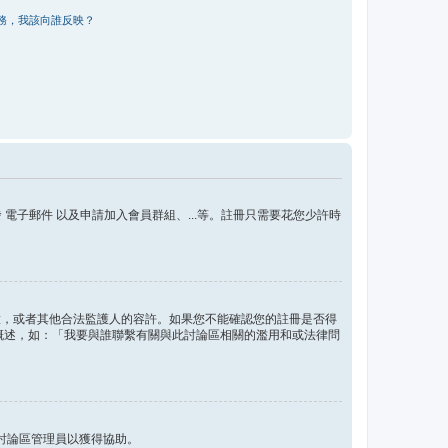
務，我該向誰反映？
子郵件 以及申請加入會員群組、...等。註冊只需要花您少許時
的同意，或者其他合法監護人的容許。如果您不能確認您的註冊是否得
問題概述，如：「我要與誰聯繫有關與此討論區相關的濫用和或法律問
討論區管理員以獲得協助。