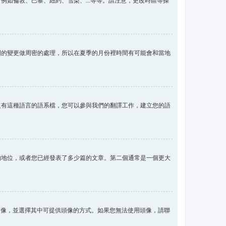
如倫敦、巴黎、紐約、雪梨、...等等。請注意，更改時區等操
間的變更做周密的處理，所以在夏季的月份裡時間有可能會和當地
沒有這種語言的語系檔，您可以參與我們的翻譯工作，建立您的語
的地位，或者您已經發表了多少篇的文章。第二個通常是一個更大
用頭像，並選擇其中可提供頭像的方式。如果您無法使用頭像，請聯