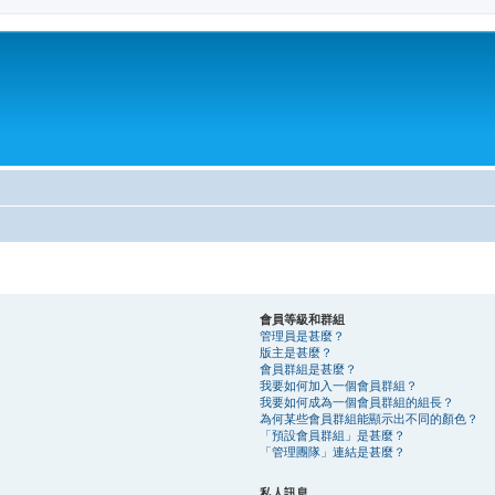
會員等級和群組
管理員是甚麼？
版主是甚麼？
會員群組是甚麼？
我要如何加入一個會員群組？
我要如何成為一個會員群組的組長？
為何某些會員群組能顯示出不同的顏色？
「預設會員群組」是甚麼？
「管理團隊」連結是甚麼？
私人訊息