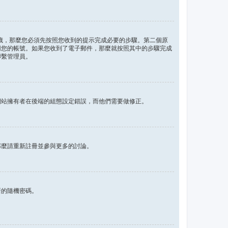
 歲，那麼您必須先按照您收到的提示完成必要的步驟。第二個原
用您的帳號。如果您收到了電子郵件，那麼就按照其中的步驟完成
聯繫管理員。
網站擁有者在後端的組態設定錯誤，而他們需要做修正。
那麼請重新註冊並參與更多的討論。
新的隨機密碼。