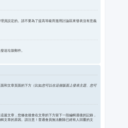
管理員設定的。請不要為了提高等級而濫用討論區來發表沒有意義
統發送垃圾郵件。
版面和文章頁面的下方（比如
您可以在這個版面上發表主題、您可
過這篇文章，您修改後會在文章的下方留下一段編輯過後的記錄，
編輯文章的原因。請注意！普通會員無法刪除已經有人回覆的文