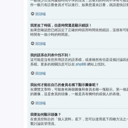
一般很少出現伺服器時間不準的情況，您看到的時間不準有可能是
作一般只有註冊會員才可以進行。如果您還未註冊，就請盡快註
回頂端
我更改了時區，但是時間還是顯示錯誤！
如果您確認您已經設定了正確的時區而時間依然錯誤，這很有可
時間有一個小時的時間差。
回頂端
我的語系在列表中找不到！
這可能是沒有您所用語言的語系檔，或者雖然有但是這個討論區
系檔。更多的相關訊息可以在
phpBB
網站上找到。
回頂端
我如何才能在自己的會員名稱下顯示圖像呢？
在瀏覽文章時，可能會有兩個圖像和會員名稱一塊顯示。第一個
的圖像，這是會員的頭像，一般是具有獨特的或個人的表徵。
回頂端
我要如何顯示頭像？
在會員控制台的「個人資料」底下，您可以使用底下四種方法之一
繫討論區管理員。