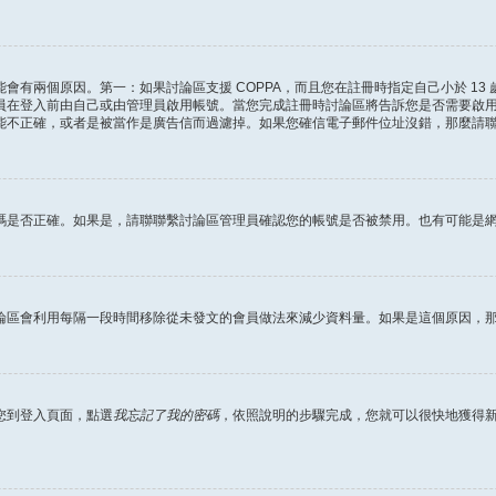
會有兩個原因。第一：如果討論區支援 COPPA，而且您在註冊時指定自己小於 13
員在登入前由自己或由管理員啟用帳號。當您完成註冊時討論區將告訴您是否需要啟
能不正確，或者是被當作是廣告信而過濾掉。如果您確信電子郵件位址沒錯，那麼請
碼是否正確。如果是，請聯聯繫討論區管理員確認您的帳號是否被禁用。也有可能是
論區會利用每隔一段時間移除從未發文的會員做法來減少資料量。如果是這個原因，
您到登入頁面，點選
我忘記了我的密碼
，依照說明的步驟完成，您就可以很快地獲得