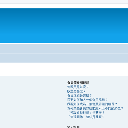
會員等級和群組
管理員是甚麼？
版主是甚麼？
會員群組是甚麼？
我要如何加入一個會員群組？
我要如何成為一個會員群組的組長？
為何某些會員群組能顯示出不同的顏色？
「預設會員群組」是甚麼？
「管理團隊」連結是甚麼？
私人訊息