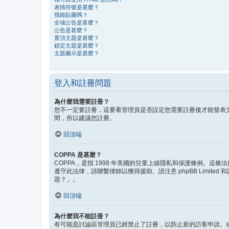
表情符號是甚麼？
我能貼圖嗎？
全域公告是甚麼？
公告是甚麼？
置頂主題是甚麼？
鎖定主題是甚麼？
主題圖示是甚麼？
登入和註冊問題
為什麼我需要註冊？
您不一定要註冊，這要看管理員是否設定您需要註冊後才能發表文
間，所以建議您註冊。
回頂端
COPPA 是甚麼？
COPPA，是指 1998 年美國的兒童上線隱私和保護條例。
遵守此法律，請聯繫律師以獲得援助。請注意 phpBB Lim
題？」。
回頂端
為什麼我不能註冊？
有可能是討論區管理員已經禁止了註冊，以防止新的訪客申請。或