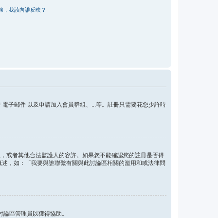
務，我該向誰反映？
子郵件 以及申請加入會員群組、...等。註冊只需要花您少許時
的同意，或者其他合法監護人的容許。如果您不能確認您的註冊是否得
問題概述，如：「我要與誰聯繫有關與此討論區相關的濫用和或法律問
討論區管理員以獲得協助。