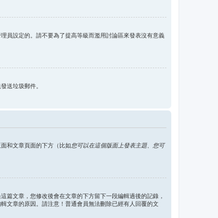
管理員設定的。請不要為了提高等級而濫用討論區來發表沒有意義
統發送垃圾郵件。
版面和文章頁面的下方（比如
您可以在這個版面上發表主題、您可
過這篇文章，您修改後會在文章的下方留下一段編輯過後的記錄，
編輯文章的原因。請注意！普通會員無法刪除已經有人回覆的文