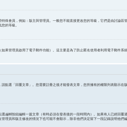
些特殊會員，例如：版主與管理員。一般您不能直接更改您的等級，它們是由討論區
低您的等級。
（如果管理員啟用了電子郵件功能）。這主要是為了防止匿名使用者利用電子郵件系
，請點選「回覆文章」。您需要註冊之後才能發表文章，您所擁有的權限列表顯示在
點選
編輯
按鈕編輯一篇文章（有時必須在發表後的一段時間內）。如果有人已經回覆
在管理員和版主修改的情況下也可能不會顯示，除非他們決定留下一段記錄說明他們