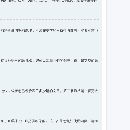
如倫敦、巴黎、紐約、雪梨、...等等。請注意，更改時區等操
間的變更做周密的處理，所以在夏季的月份裡時間有可能會和當地
沒有這種語言的語系檔，您可以參與我們的翻譯工作，建立您的語
的地位，或者您已經發表了多少篇的文章。第二個通常是一個更大
用頭像，並選擇其中可提供頭像的方式。如果您無法使用頭像，請聯