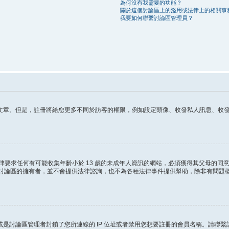
為何沒有我需要的功能？
關於這個討論區上的濫用或法律上的相關事
我要如何聯繫討論區管理員？
章。但是，註冊將給您更多不同於訪客的權限，例如設定頭像、收發私人訊息、收發 電
這條法律要求任何有可能收集年齡小於 13 歲的未成年人資訊的網站，必須獲得其父母
ited 和討論區的擁有者，並不會提供法律諮詢，也不為各種法律事件提供幫助，除非有
是討論區管理者封鎖了您所連線的 IP 位址或者禁用您想要註冊的會員名稱。請聯繫