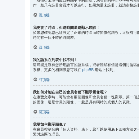
一般很少出現伺服器時間不準的情況，您看到的時間不準有可能是
作一般只有註冊會員才可以進行。如果您還未註冊，就請盡快註
回頂端
我更改了時區，但是時間還是顯示錯誤！
如果您確認您已經設定了正確的時區而時間依然錯誤，這很有可
時間有一個小時的時間差。
回頂端
我的語系在列表中找不到！
這可能是沒有您所用語言的語系檔，或者雖然有但是這個討論區
系檔。更多的相關訊息可以在
phpBB
網站上找到。
回頂端
我如何才能在自己的會員名稱下顯示圖像呢？
在瀏覽文章時，可能會有兩個圖像和會員名稱一塊顯示。第一個
的圖像，這是會員的頭像，一般是具有獨特的或個人的表徵。
回頂端
我要如何顯示頭像？
在會員控制台的「個人資料」底下，您可以使用底下四種方法之一
繫討論區管理員。