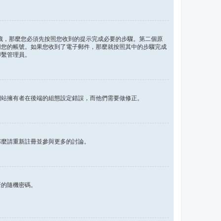
 歲，那麼您必須先按照您收到的提示完成必要的步驟。第二個原
用您的帳號。如果您收到了電子郵件，那麼就按照其中的步驟完成
聯繫管理員。
網站擁有者在後端的組態設定錯誤，而他們需要做修正。
那麼請重新註冊並參與更多的討論。
新的隨機密碼。