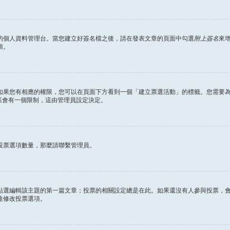
的個人資料管理台。當您建立好簽名檔之後，請在發表文章的頁面中勾選
附上簽名
來
項。
如果您有相應的權限，您可以在頁面下方看到一個「建立票選活動」的標籤。您需要
區會有一個限制，這由管理員設定決定。
投票選項數量，那麼請聯繫管理員。
點選編輯該主題的第一篇文章；投票的相關設定總是在此。如果還沒有人參與投票，
途修改投票選項。