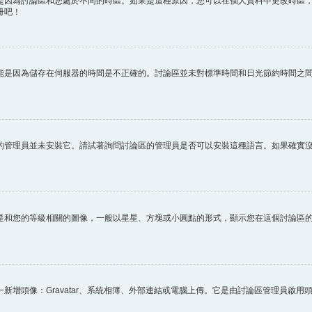
因為討論區和您處於不同的時區。如果是這種原因，您可以在個人資料中更改時區，例
冊吧！
能是因為儲存在伺服器的時間是不正確的。討論區並未對標準時間和日光節約時間之
的管理員並未安裝它。請試著詢問討論區的管理員是否可以安裝這種語言。如果確實
是和您的等級相關的圖像，一般以星星、方塊或小圓點的形式，顯示您在這個討論區
新增頭像：Gravatar、系統相簿、外部連結或電腦上傳。它是由討論區管理員啟