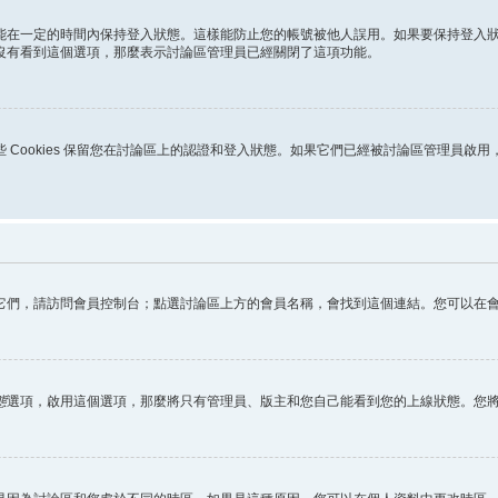
能在一定的時間內保持登入狀態。這樣能防止您的帳號被他人誤用。如果要保持登入
沒有看到這個選項，那麼表示討論區管理員已經關閉了這項功能。
s。這些 Cookies 保留您在討論區上的認證和登入狀態。如果它們已經被討論區管理員啟
它們，請訪問會員控制台；點選討論區上方的會員名稱，會找到這個連結。您可以在
態
選項，啟用這個選項，那麼將只有管理員、版主和您自己能看到您的上線狀態。您