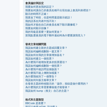
會員偏好與設定
我要如何更改我的設定？
我要如何讓自己的會員名稱不出現在線上會員列表裡頭？
顯示的時間不正確！
我更改了時區，但是時間還是顯示錯誤！
我的語系在列表中找不到！
我如何才能在自己的會員名稱下顯示圖像呢？
我要如何顯示頭像？
我的等級是甚麼？要如何更改？
當我點選會員的電子郵件連結時為什麼要讓我登入？
發表文章相關問題
我該如何建立新的主題或回覆文章？
我該如何編輯或刪除一篇文章？
我該如何在我的文章後增加簽名？
我該如何建立一個投票？
為什麼我不能增加更多的投票選項？
我該如何編輯或刪除一個投票？
為什麼我不能訪問這個版面？
為什麼我不能上傳附加檔案？
為什麼我收到了一個警告？
我該如何向版主檢舉文章？
在發表主題的時候顯示的「儲存」按鈕是做什麼用的？
為什麼我的文章需要審核後才能發表？
我該如何 bump（推文）自己的主題？
格式和主題類型
BBCode 是甚麼？
我可以使用 HTML 語法嗎？