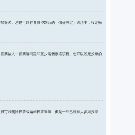
增加簽名。您也可以在會員控制台的「偏好設定」選項中，設定顯
為投票輸入一個票選問題和至少兩個票選項目。您可以設定投票的
會員可以刪除投票或編輯投票選項，但是一旦已經有人參與投票，