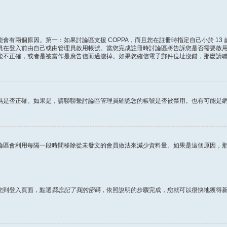
會有兩個原因。第一：如果討論區支援 COPPA，而且您在註冊時指定自己小於 13
員在登入前由自己或由管理員啟用帳號。當您完成註冊時討論區將告訴您是否需要啟
能不正確，或者是被當作是廣告信而過濾掉。如果您確信電子郵件位址沒錯，那麼請
碼是否正確。如果是，請聯聯繫討論區管理員確認您的帳號是否被禁用。也有可能是
論區會利用每隔一段時間移除從未發文的會員做法來減少資料量。如果是這個原因，
您到登入頁面，點選
我忘記了我的密碼
，依照說明的步驟完成，您就可以很快地獲得