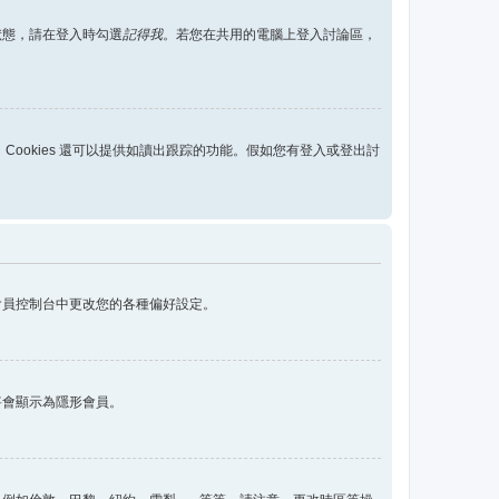
狀態，請在登入時勾選
記得我
。若您在共用的電腦上登入討論區，
用，Cookies 還可以提供如讀出跟踪的功能。假如您有登入或登出討
會員控制台中更改您的各種偏好設定。
將會顯示為隱形會員。