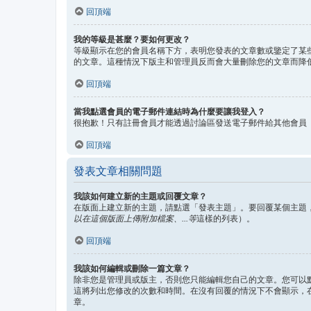
回頂端
我的等級是甚麼？要如何更改？
等級顯示在您的會員名稱下方，表明您發表的文章數或鑒定了某
的文章。這種情況下版主和管理員反而會大量刪除您的文章而降
回頂端
當我點選會員的電子郵件連結時為什麼要讓我登入？
很抱歉！只有註冊會員才能透過討論區發送電子郵件給其他會員
回頂端
發表文章相關問題
我該如何建立新的主題或回覆文章？
在版面上建立新的主題，請點選「發表主題」。要回覆某個主題
以在這個版面上傳附加檔案、...等
這樣的列表）。
回頂端
我該如何編輯或刪除一篇文章？
除非您是管理員或版主，否則您只能編輯您自己的文章。您可以
這將列出您修改的次數和時間。在沒有回覆的情況下不會顯示，
章。