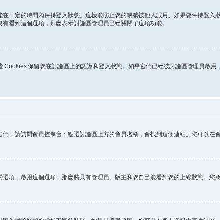
能在一定的時間內保持登入狀態。這樣能防止您的帳號被他人誤用。如果要保持登入
沒有看到這個選項，那麼表示討論區管理員已經關閉了這項功能。
s。這些 Cookies 保留您在討論區上的認證和登入狀態。如果它們已經被討論區管理員啟
它們，請訪問會員控制台；點選討論區上方的會員名稱，會找到這個連結。您可以在
態
選項，啟用這個選項，那麼將只有管理員、版主和您自己能看到您的上線狀態。您