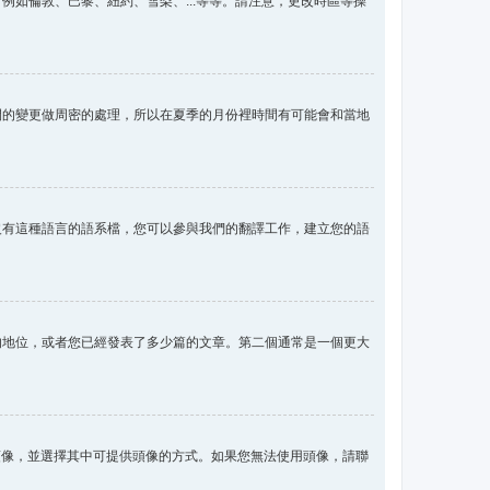
如倫敦、巴黎、紐約、雪梨、...等等。請注意，更改時區等操
間的變更做周密的處理，所以在夏季的月份裡時間有可能會和當地
沒有這種語言的語系檔，您可以參與我們的翻譯工作，建立您的語
的地位，或者您已經發表了多少篇的文章。第二個通常是一個更大
用頭像，並選擇其中可提供頭像的方式。如果您無法使用頭像，請聯