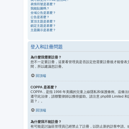
表情符號是甚麼？
我能貼圖嗎？
全域公告是甚麼？
公告是甚麼？
置頂主題是甚麼？
鎖定主題是甚麼？
主題圖示是甚麼？
登入和註冊問題
為什麼我需要註冊？
您不一定要註冊，這要看管理員是否設定您需要註冊後才能發表文
間，所以建議您註冊。
回頂端
COPPA 是甚麼？
COPPA，是指 1998 年美國的兒童上線隱私和保護條例。
遵守此法律，請聯繫律師以獲得援助。請注意 phpBB Lim
題？」。
回頂端
為什麼我不能註冊？
有可能是討論區管理員已經禁止了註冊，以防止新的訪客申請。或