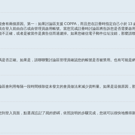
會有兩個原因。第一：如果討論區支援 COPPA，而且您在註冊時指定自己小於 13
員在登入前由自己或由管理員啟用帳號。當您完成註冊時討論區將告訴您是否需要啟
能不正確，或者是被當作是廣告信而過濾掉。如果您確信電子郵件位址沒錯，那麼請
碼是否正確。如果是，請聯聯繫討論區管理員確認您的帳號是否被禁用。也有可能是
論區會利用每隔一段時間移除從未發文的會員做法來減少資料量。如果是這個原因，
您到登入頁面，點選
我忘記了我的密碼
，依照說明的步驟完成，您就可以很快地獲得