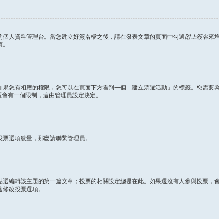
的個人資料管理台。當您建立好簽名檔之後，請在發表文章的頁面中勾選
附上簽名
來
項。
如果您有相應的權限，您可以在頁面下方看到一個「建立票選活動」的標籤。您需要
區會有一個限制，這由管理員設定決定。
投票選項數量，那麼請聯繫管理員。
點選編輯該主題的第一篇文章；投票的相關設定總是在此。如果還沒有人參與投票，
途修改投票選項。