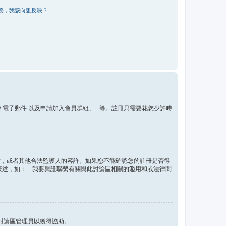
務，我該向誰反映？
子郵件 以及申請加入會員群組、...等。註冊只需要花您少許時
的同意，或者其他合法監護人的容許。如果您不能確認您的註冊是否得
問題概述，如：「我要與誰聯繫有關與此討論區相關的濫用和或法律問
討論區管理員以獲得協助。