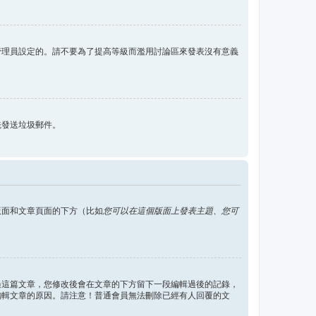
管理員設定的。請不要為了提高等級而濫用討論區來發表沒有意義
統發送垃圾郵件。
版面和文章頁面的下方（比如
您可以在這個版面上發表主題、您可
過這篇文章，您修改後會在文章的下方留下一段編輯過後的記錄，
編輯文章的原因。請注意！普通會員無法刪除已經有人回覆的文