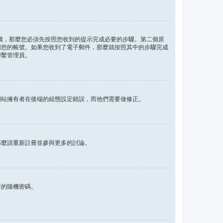
 歲，那麼您必須先按照您收到的提示完成必要的步驟。第二個原
用您的帳號。如果您收到了電子郵件，那麼就按照其中的步驟完成
聯繫管理員。
網站擁有者在後端的組態設定錯誤，而他們需要做修正。
那麼請重新註冊並參與更多的討論。
新的隨機密碼。