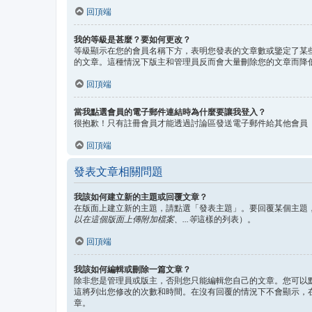
回頂端
我的等級是甚麼？要如何更改？
等級顯示在您的會員名稱下方，表明您發表的文章數或鑒定了某
的文章。這種情況下版主和管理員反而會大量刪除您的文章而降
回頂端
當我點選會員的電子郵件連結時為什麼要讓我登入？
很抱歉！只有註冊會員才能透過討論區發送電子郵件給其他會員
回頂端
發表文章相關問題
我該如何建立新的主題或回覆文章？
在版面上建立新的主題，請點選「發表主題」。要回覆某個主題
以在這個版面上傳附加檔案、...等
這樣的列表）。
回頂端
我該如何編輯或刪除一篇文章？
除非您是管理員或版主，否則您只能編輯您自己的文章。您可以
這將列出您修改的次數和時間。在沒有回覆的情況下不會顯示，
章。