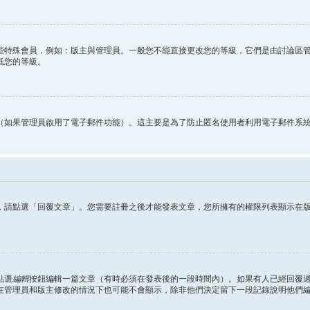
些特殊會員，例如：版主與管理員。一般您不能直接更改您的等級，它們是由討論區
低您的等級。
（如果管理員啟用了電子郵件功能）。這主要是為了防止匿名使用者利用電子郵件系
，請點選「回覆文章」。您需要註冊之後才能發表文章，您所擁有的權限列表顯示在
點選
編輯
按鈕編輯一篇文章（有時必須在發表後的一段時間內）。如果有人已經回覆
在管理員和版主修改的情況下也可能不會顯示，除非他們決定留下一段記錄說明他們