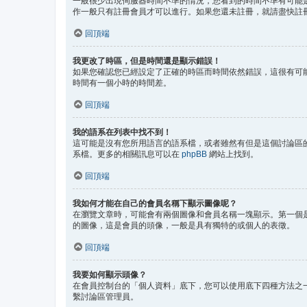
一般很少出現伺服器時間不準的情況，您看到的時間不準有可能是
作一般只有註冊會員才可以進行。如果您還未註冊，就請盡快註
回頂端
我更改了時區，但是時間還是顯示錯誤！
如果您確認您已經設定了正確的時區而時間依然錯誤，這很有可
時間有一個小時的時間差。
回頂端
我的語系在列表中找不到！
這可能是沒有您所用語言的語系檔，或者雖然有但是這個討論區
系檔。更多的相關訊息可以在
phpBB
網站上找到。
回頂端
我如何才能在自己的會員名稱下顯示圖像呢？
在瀏覽文章時，可能會有兩個圖像和會員名稱一塊顯示。第一個
的圖像，這是會員的頭像，一般是具有獨特的或個人的表徵。
回頂端
我要如何顯示頭像？
在會員控制台的「個人資料」底下，您可以使用底下四種方法之一
繫討論區管理員。