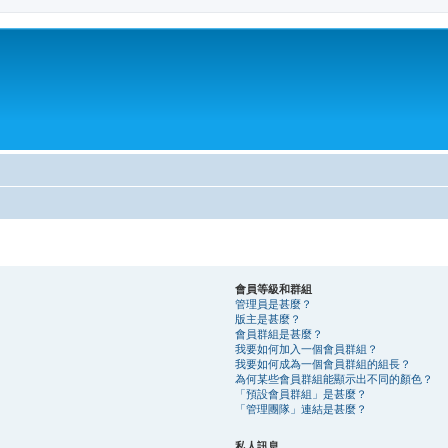
會員等級和群組
管理員是甚麼？
版主是甚麼？
會員群組是甚麼？
我要如何加入一個會員群組？
我要如何成為一個會員群組的組長？
為何某些會員群組能顯示出不同的顏色？
「預設會員群組」是甚麼？
「管理團隊」連結是甚麼？
私人訊息