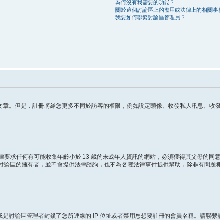
為何沒有我需要的功能？
關於這個討論區上的濫用或法律上的相關事
我要如何聯繫討論區管理員？
章。但是，註冊將給您更多不同於訪客的權限，例如設定頭像、收發私人訊息、收發 電
這條法律要求任何有可能收集年齡小於 13 歲的未成年人資訊的網站，必須獲得其父母
ited 和討論區的擁有者，並不會提供法律諮詢，也不為各種法律事件提供幫助，除非有
是討論區管理者封鎖了您所連線的 IP 位址或者禁用您想要註冊的會員名稱。請聯繫