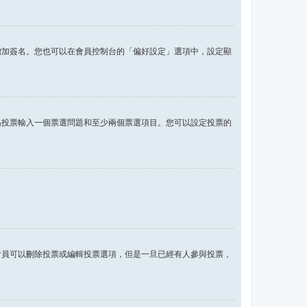
增加簽名。您也可以在會員控制台的「偏好設定」選項中，設定顯
為投票輸入一個票選問題和至少兩個票選項目。您可以設定投票的
會員可以刪除投票或編輯投票選項，但是一旦已經有人參與投票，