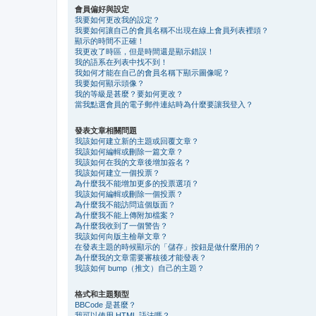
會員偏好與設定
我要如何更改我的設定？
我要如何讓自己的會員名稱不出現在線上會員列表裡頭？
顯示的時間不正確！
我更改了時區，但是時間還是顯示錯誤！
我的語系在列表中找不到！
我如何才能在自己的會員名稱下顯示圖像呢？
我要如何顯示頭像？
我的等級是甚麼？要如何更改？
當我點選會員的電子郵件連結時為什麼要讓我登入？
發表文章相關問題
我該如何建立新的主題或回覆文章？
我該如何編輯或刪除一篇文章？
我該如何在我的文章後增加簽名？
我該如何建立一個投票？
為什麼我不能增加更多的投票選項？
我該如何編輯或刪除一個投票？
為什麼我不能訪問這個版面？
為什麼我不能上傳附加檔案？
為什麼我收到了一個警告？
我該如何向版主檢舉文章？
在發表主題的時候顯示的「儲存」按鈕是做什麼用的？
為什麼我的文章需要審核後才能發表？
我該如何 bump（推文）自己的主題？
格式和主題類型
BBCode 是甚麼？
我可以使用 HTML 語法嗎？