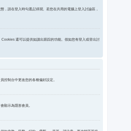
狀態，請在登入時勾選
記得我
。若您在共用的電腦上登入討論區，
用，Cookies 還可以提供如讀出跟踪的功能。假如您有登入或登出討
會員控制台中更改您的各種偏好設定。
將會顯示為隱形會員。