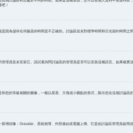
因為討論區和您處於不同的時區。如果是這種原因，您可以在個人資料中更改時區，例
冊吧！
能是因為儲存在伺服器的時間是不正確的。討論區並未對標準時間和日光節約時間之
的管理員並未安裝它。請試著詢問討論區的管理員是否可以安裝這種語言。如果確實
是和您的等級相關的圖像，一般以星星、方塊或小圓點的形式，顯示您在這個討論區
新增頭像：Gravatar、系統相簿、外部連結或電腦上傳。它是由討論區管理員啟